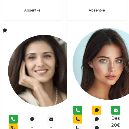
En pause
En pause
Absent-e
Absent-e
Oceane
Medium
pur
Dès
20€
-
-