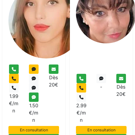
Dolores
Voyant
Dès
20€
-
Dès
20€
1.99
€/m
1.50
2.99
n
€/m
€/m
n
n
En consultation
En consultation