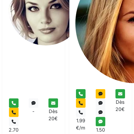
Plume
Voyant
Dès
20€
-
Dès
20€
1.99
€/m
2.70
1.50