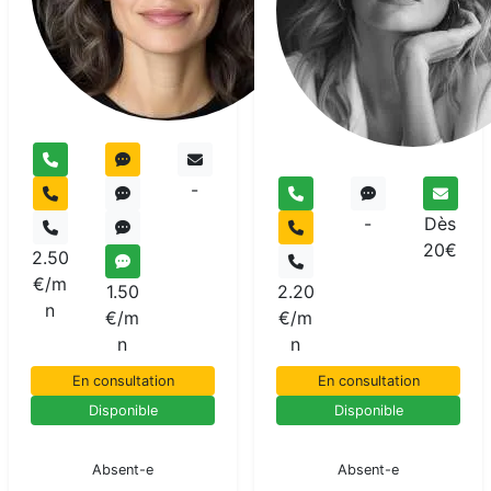
pur
-
-
Dès
20€
2.50
€/m
1.50
2.20
n
€/m
€/m
n
n
En consultation
En consultation
Disponible
Disponible
En pause
En pause
Absent-e
Absent-e