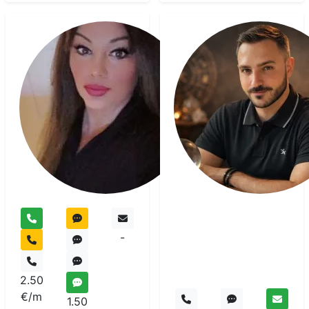
Lilou
Say
Voyant
-
2.50
€/m
1.50