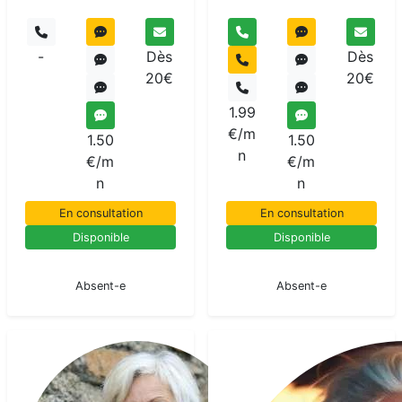
-
Dès
Dès
20€
20€
1.99
€/m
1.50
1.50
n
€/m
€/m
n
n
En consultation
En consultation
Disponible
Disponible
En pause
En pause
Absent-e
Absent-e