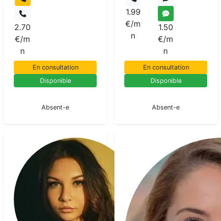
1.99
€/m
2.70
1.50
n
€/m
€/m
n
n
En consultation
En consultation
Disponible
Disponible
En pause
En pause
Absent-e
Absent-e
Elie
Voyant