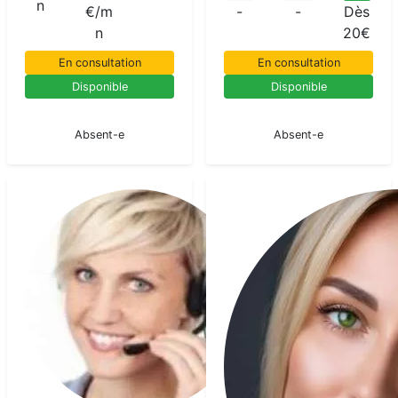
n
€/m
-
-
Dès
n
20€
En consultation
En consultation
Disponible
Disponible
En pause
En pause
Absent-e
Absent-e
Mady
Voyant