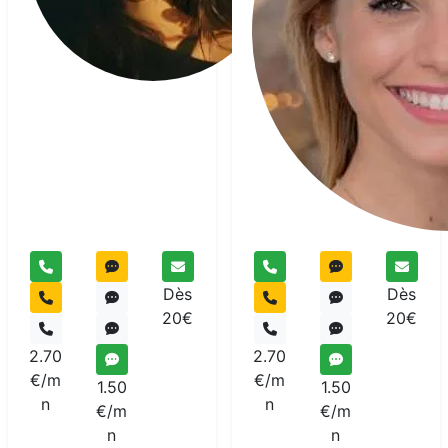
Dès
Dès
20€
20€
2.70
2.70
€/m
€/m
1.50
1.50
n
n
€/m
€/m
n
n