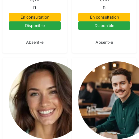
n
n
En consultation
En consultation
Disponible
Disponible
En pause
En pause
Absent-e
Absent-e
Maria
luna
Medium
pur