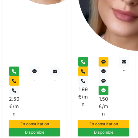
-
-
-
1.99
€/m
2.50
1.50
n
€/m
€/m
n
n
En consultation
En consultation
Disponible
Disponible