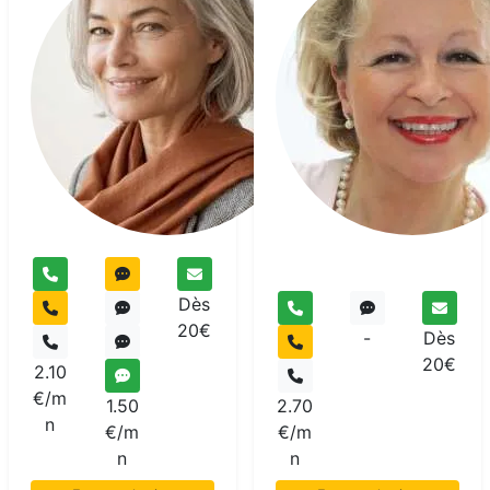
Marie
Esse
Voyant
Dès
20€
-
Dès
20€
2.10
€/m
1.50
2.70
n
€/m
€/m
n
n