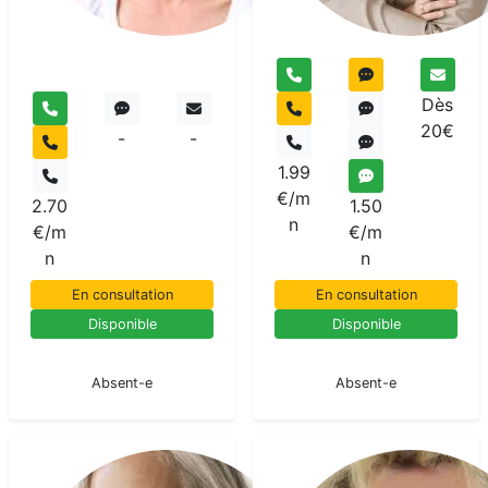
Dès
20€
-
-
1.99
€/m
2.70
1.50
n
€/m
€/m
n
n
En consultation
En consultation
Disponible
Disponible
En pause
En pause
Absent-e
Absent-e