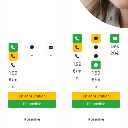
Dès
20€
-
-
1.99
€/m
1.99
1.50
n
€/m
€/m
n
n
En consultation
En consultation
Disponible
Disponible
En pause
En pause
Absent-e
Absent-e