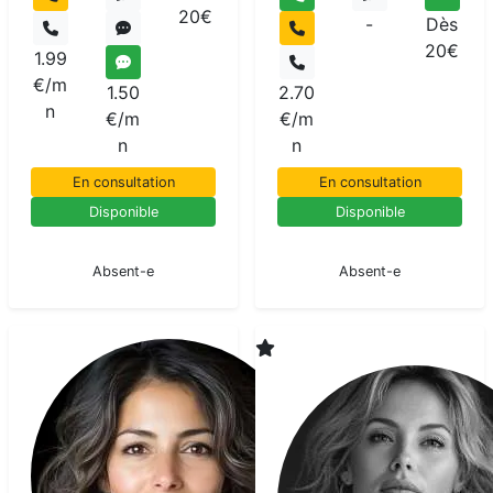
20€
-
Dès
20€
1.99
€/m
1.50
2.70
n
€/m
€/m
n
n
En consultation
En consultation
Disponible
Disponible
En pause
En pause
Absent-e
Absent-e
Sirina
Medium