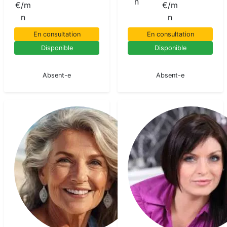
n
€/m
€/m
n
n
En consultation
En consultation
Disponible
Disponible
En pause
En pause
Absent-e
Absent-e
Azura
Medium
pur