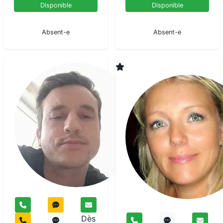
Disponible
Disponible
En pause
En pause
Absent-e
Absent-e
Eric
Duroy
Voyant
Dès