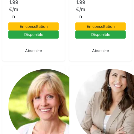
1.99
1.99
€/m
€/m
n
n
En consultation
En consultation
Disponible
Disponible
En pause
En pause
Absent-e
Absent-e
Chloe
Medium
pur