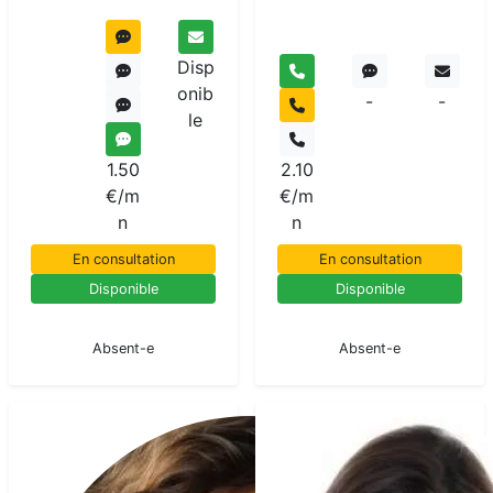
Disp
onib
-
-
le
1.50
2.10
€/m
€/m
n
n
En consultation
En consultation
Disponible
Disponible
En pause
En pause
Absent-e
Absent-e