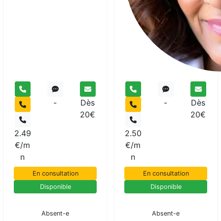
-
Dès
-
Dès
20€
20€
2.49
2.50
€/m
€/m
n
n
En consultation
En consultation
Disponible
Disponible
En pause
En pause
Absent-e
Absent-e