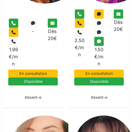
Dès
20€
-
Dès
20€
2.50
€/m
1.99
1.50
n
€/m
€/m
n
n
En consultation
En consultation
Disponible
Disponible
En pause
En pause
Absent-e
Absent-e