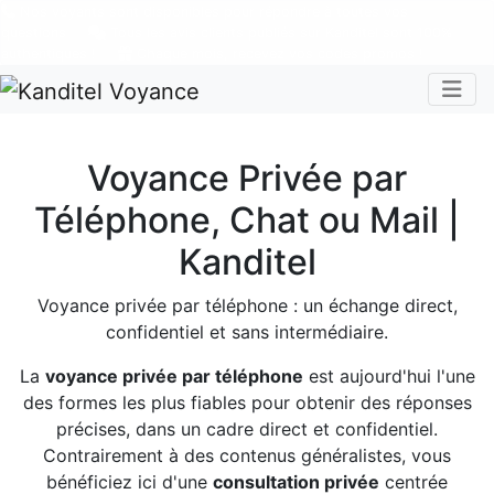
Nos voyants sont disponibles pour répondre à toutes vos
questions
Tous les avis clients publiés sur Kanditel sont 100%
authentiques !
Chaque mois, recevez vos codes promos !
Togg
Voyance Privée par
Téléphone, Chat ou Mail |
Kanditel
Voyance privée par téléphone : un échange direct,
confidentiel et sans intermédiaire.
La
voyance privée par téléphone
est aujourd'hui l'une
des formes les plus fiables pour obtenir des réponses
précises, dans un cadre direct et confidentiel.
Contrairement à des contenus généralistes, vous
bénéficiez ici d'une
consultation privée
centrée