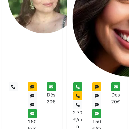
Voyant
-
Dès
Dès
20€
20€
2.70
€/m
1.50
1.50
n
€/m
€/m