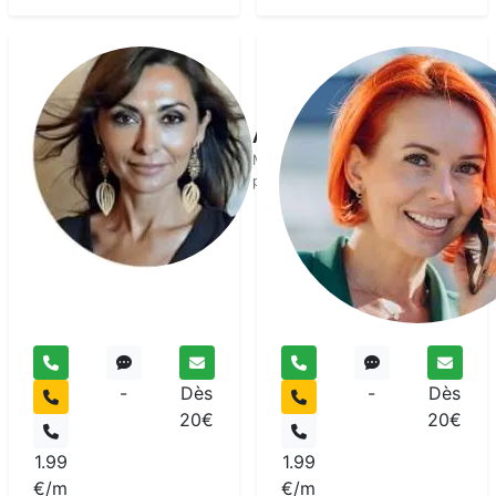
Asaliah
Medium
pur
-
Dès
-
Dès
20€
20€
1.99
1.99
€/m
€/m