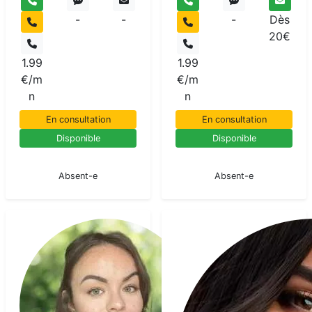
-
-
-
Dès
20€
1.99
1.99
€/m
€/m
n
n
En consultation
En consultation
Disponible
Disponible
En pause
En pause
Absent-e
Absent-e
Laura
Moon