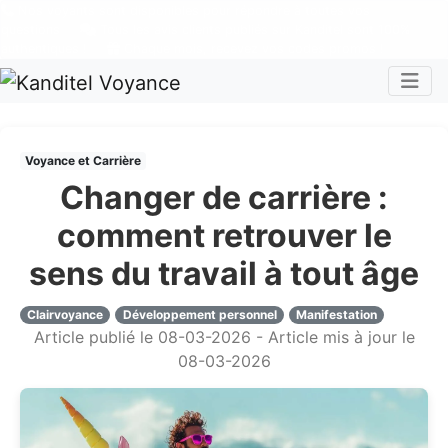
Nos voyants sont disponibles pour répondre à toutes vos
questions
Tous les avis clients publiés sur Kanditel sont 100%
authentiques !
Chaque mois, recevez vos codes promos !
Togg
Voyance et Carrière
Changer de carrière :
comment retrouver le
sens du travail à tout âge
Clairvoyance
Développement personnel
Manifestation
Article publié le 08-03-2026 - Article mis à jour le
08-03-2026