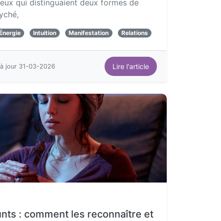
, eux qui distinguaient deux formes de
Tyché,
Énergie
Intuition
Manifestation
Relations
Lire l'article
à jour 31-03-2026
nts : comment les reconnaître et