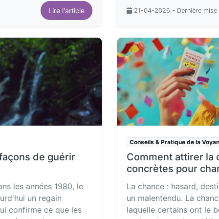
Lire l'article
21-04-2026 - Dernière mise 
Conseils & Pratique de la Voya
 façons de guérir
Comment attirer la c
concrètes pour chan
ans les années 1980, le
La chance : hasard, des
urd'hui un regain
un malentendu. La chanc
qui confirme ce que les
laquelle certains ont le