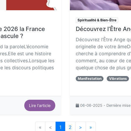
Spiritualité & Bien-Être
e 2026 la France
Découvrez l’Être An
bascule ?
Découvrez l’Être Ange qu
end la paroleL’économie
originelle de votre âmeDe
res.Elle est une histoire
cherche à comprendre d’où 
s collectives.Lorsque les
comment, au cœur de cett
e les discours politiques
quelque chose de plus g
Manifestation
Vibrations
Lire l'article
06-06-2025 - Dernière mise
«
<
1
2
>
»