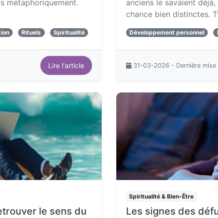
 Pas métaphoriquement.
anciens le savaient déjà
chance bien distinctes. 
tion
Rituels
Spiritualité
Développement personnel
Lire l'article
31-03-2026 - Dernière mise 
Spiritualité & Bien-Être
trouver le sens du
Les signes des défu