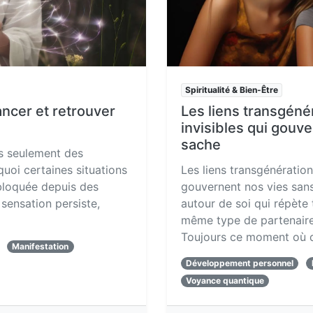
Spiritualité & Bien-Être
ancer et retrouver
Les liens transgéné
invisibles qui gouve
sache
us seulement des
oi certaines situations
Les liens transgénérationn
 bloquée depuis des
gouvernent nos vies san
sensation persiste,
autour de soi qui répète 
même type de partenaire.
Toujours ce moment où 
Manifestation
Développement personnel
Voyance quantique