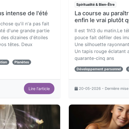
Spiritualité & Bien-Être
us intense de l'été
La course au paraît
enfin le vrai plutôt q
 chose qu'il n'a pas fait
uté d'une grande partie
Il est 1h13 du matin.Le té
des dizaines d'étoiles
pouce fait défiler des i
 vos têtes. Deux
Une silhouette rayonnant
Un tapis rouge éclatant
quarante-cinq ans
tion
Planètes
Développement personnel
Lire l'article
20-05-2026 - Dernière mise