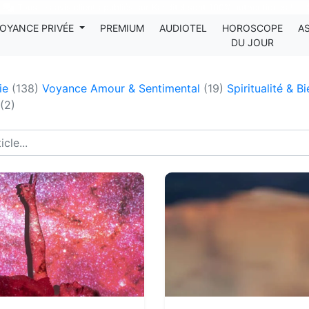
Tous les avis clients publiés sur Kanditel sont 100% authentiques !
OYANCE PRIVÉE
PREMIUM
AUDIOTEL
HOROSCOPE
A
DU JOUR
gie
(138)
Voyance Amour & Sentimental
(19)
Spiritualité & B
(2)