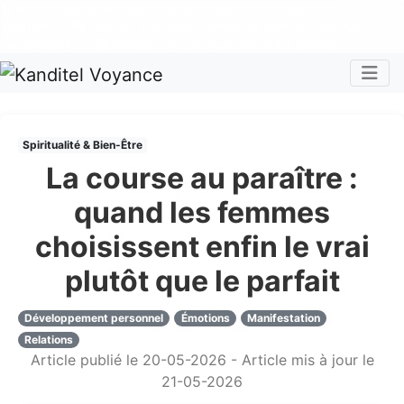
Nos voyants sont disponibles pour répondre à toutes vos
questions
Tous les avis clients publiés sur Kanditel sont 100%
authentiques !
Chaque mois, recevez vos codes promos !
Togg
Spiritualité & Bien-Être
La course au paraître :
quand les femmes
choisissent enfin le vrai
plutôt que le parfait
Développement personnel
Émotions
Manifestation
Relations
Article publié le 20-05-2026 - Article mis à jour le
21-05-2026