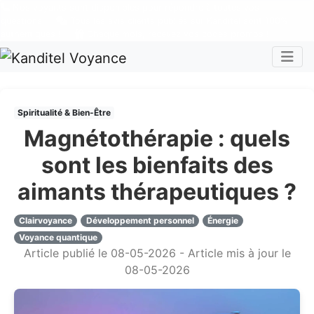
Nos voyants sont disponibles pour répondre à toutes vos
questions
Tous les avis clients publiés sur Kanditel sont 100%
authentiques !
Chaque mois, recevez vos codes promos !
Togg
Spiritualité & Bien-Être
Magnétothérapie : quels
sont les bienfaits des
aimants thérapeutiques ?
Clairvoyance
Développement personnel
Énergie
Voyance quantique
Article publié le 08-05-2026 - Article mis à jour le
08-05-2026