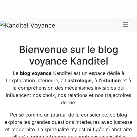
Nos voyants sont disponibles pour répondre à toutes vos
questions
Tous les avis clients publiés sur Kanditel sont 100%
authentiques !
Chaque mois, recevez vos codes promos !
Togg
Bienvenue sur le blog
voyance Kanditel
Le
blog voyance
Kanditel est un espace dédié à
l'exploration intérieure, à l'
astrologie
, à l'
intuition
et à
la compréhension des mécanismes invisibles qui
influencent nos choix, nos relations et nos trajectoires
de vie.
Pensé comme un journal de la conscience, ce blog
explore les grandes questions intérieures avec justesse
et modernité. La spiritualité n'y est ni figée ni abstraite
: elle s'exprime à travers des contenus accessibles,