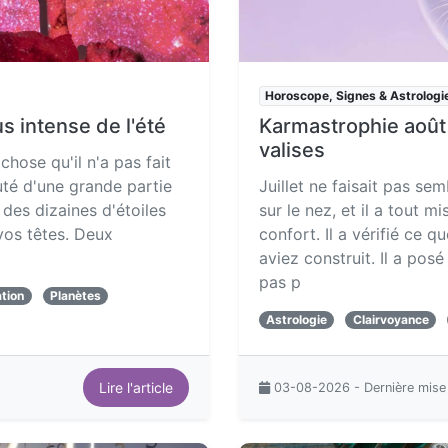
Horoscope, Signes & Astrologi
us intense de l'été
Karmastrophie août
valises
 chose qu'il n'a pas fait
uté d'une grande partie
Juillet ne faisait pas sem
des dizaines d'étoiles
sur le nez, et il a tout m
 vos têtes. Deux
confort. Il a vérifié ce q
aviez construit. Il a pos
pas p
tion
Planètes
Astrologie
Clairvoyance
Lire l'article
03-08-2026 - Dernière mise