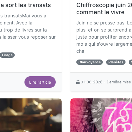
a sort les transats
Chiffroscopie juin 2
comment le vivre
es transatsMai vous a
ement. Avec la
Juin ne se presse pas. Les
 trop de livres sur la
plus, et on se surprend à
s laisser vous reposer sur
juste pour profiter encor
mois qui s'ouvre largemen
cha
Tirage
Clairvoyance
Planètes
Lire l'article
01-06-2026 - Dernière mise 