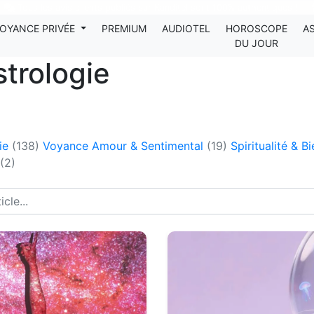
Tous les avis clients publiés sur Kanditel sont 100% authentiques !
OYANCE PRIVÉE
PREMIUM
AUDIOTEL
HOROSCOPE
A
DU JOUR
trologie
gie
(138)
Voyance Amour & Sentimental
(19)
Spiritualité & B
(2)