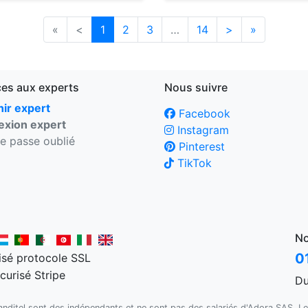
«
<
1
2
3
…
14
>
»
ces aux experts
Nous suivre
ir expert
Facebook
xion expert
Instagram
e passe oublié
Pinterest
TikTok
No
0
Du
Kanditel sont des indépendants et ne sont pas des salariés d'Adora SAS. Le