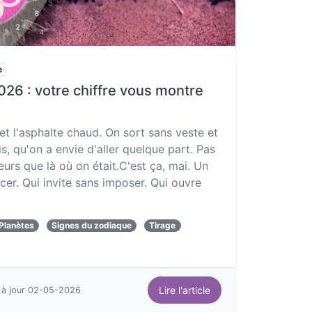
e
026 : votre chiffre vous montre
 et l'asphalte chaud. On sort sans veste et
is, qu'on a envie d'aller quelque part. Pas
leurs que là où on était.C'est ça, mai. Un
cer. Qui invite sans imposer. Qui ouvre
Planètes
Signes du zodiaque
Tirage
Lire l'article
 à jour 02-05-2026