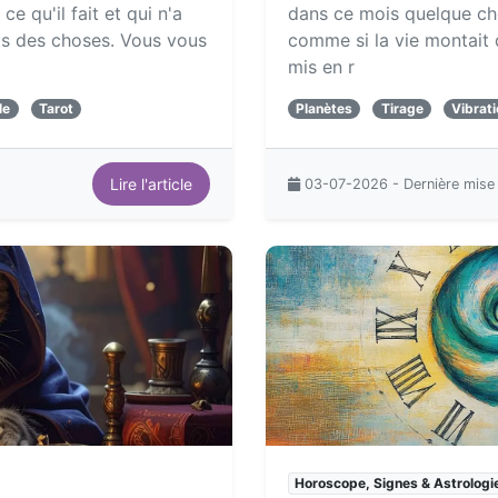
e qu'il fait et qui n'a
dans ce mois quelque cho
is des choses. Vous vous
comme si la vie montait 
mis en r
le
Tarot
Planètes
Tirage
Vibrat
Lire l'article
03-07-2026 - Dernière mise
Horoscope, Signes & Astrologi