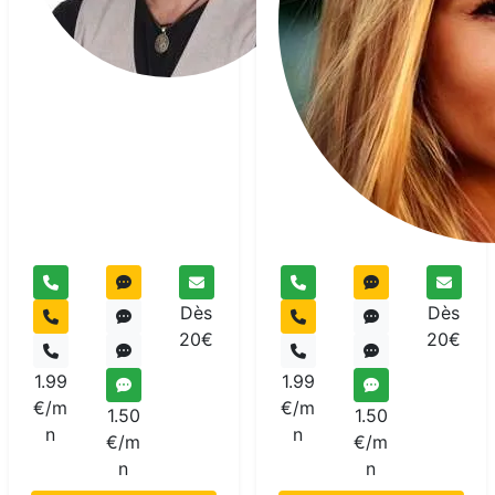
Dès
Dès
20€
20€
1.99
1.99
€/m
€/m
1.50
1.50
n
n
€/m
€/m
n
n