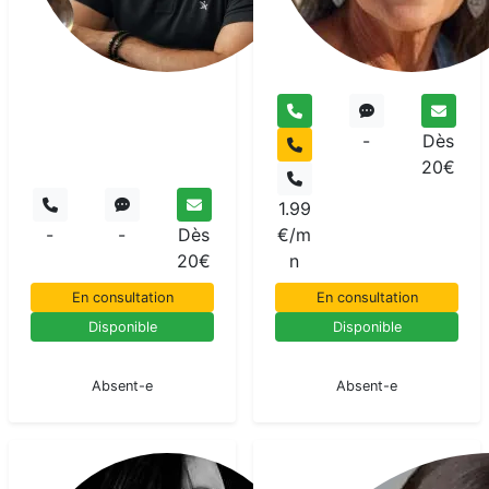
-
Dès
20€
1.99
-
-
Dès
€/m
20€
n
En consultation
En consultation
Disponible
Disponible
En pause
En pause
Absent-e
Absent-e