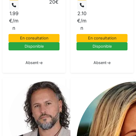
20€
1.99
2.10
€/m
€/m
n
n
En consultation
En consultation
Disponible
Disponible
En pause
En pause
Absent-e
Absent-e
Daniel
Anona
Voyant