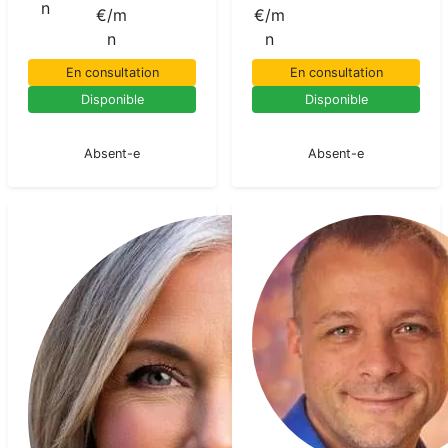
n
€/m
€/m
n
n
En consultation
En consultation
Disponible
Disponible
En pause
En pause
Absent-e
Absent-e
Cl
Me
pur