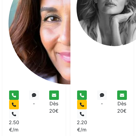
Sa
Is
Ch
Vo
-
Dès
-
Dès
20€
20€
2.50
2.20
€/m
€/m