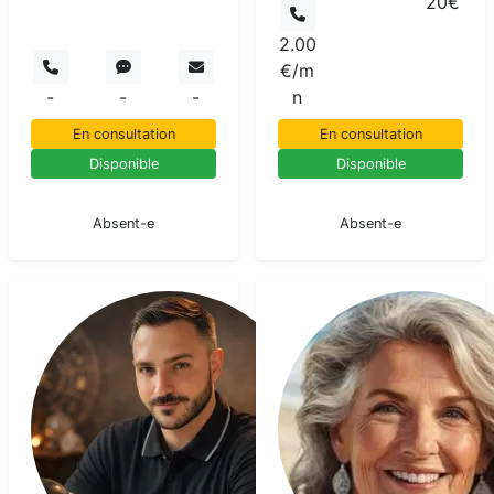
20€
2.00
€/m
-
-
-
n
En consultation
En consultation
Disponible
Disponible
En pause
En pause
Absent-e
Absent-e
Greg
Medium
pur