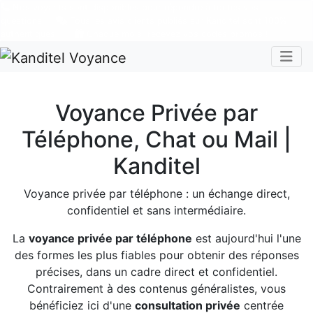
Nos voyants sont disponibles pour répondre à toutes vos
questions
Tous les avis clients publiés sur Kanditel sont 100%
authentiques !
Chaque mois, recevez vos codes promos !
Togg
Voyance Privée par
Téléphone, Chat ou Mail |
Kanditel
Voyance privée par téléphone : un échange direct,
confidentiel et sans intermédiaire.
La
voyance privée par téléphone
est aujourd'hui l'une
des formes les plus fiables pour obtenir des réponses
précises, dans un cadre direct et confidentiel.
Contrairement à des contenus généralistes, vous
bénéficiez ici d'une
consultation privée
centrée