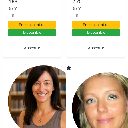
1.99
2.70
€/m
€/m
n
n
En consultation
En consultation
Disponible
Disponible
En pause
En pause
Absent-e
Absent-e
Laura
Voyant