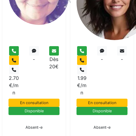
Voyant
-
Dès
-
-
20€
2.70
1.99
€/m
€/m
n
n
En consultation
En consultation
Disponible
Disponible
En pause
En pause
Absent-e
Absent-e