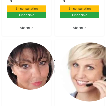
n
n
En consultation
En consultation
Disponible
Disponible
En pause
En pause
Absent-e
Absent-e
Yaelle
Medium
pur