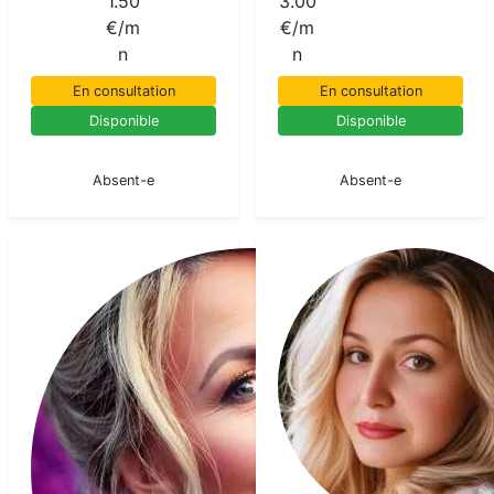
1.50
3.00
€/m
€/m
n
n
En consultation
En consultation
Disponible
Disponible
En pause
En pause
Absent-e
Absent-e
Et
d'