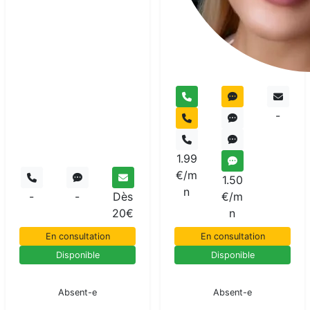
-
1.99
€/m
1.50
n
-
-
Dès
€/m
20€
n
En consultation
En consultation
Disponible
Disponible
En pause
En pause
Absent-e
Absent-e