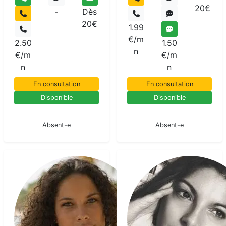
20€
-
Dès
20€
1.99
€/m
2.50
1.50
n
€/m
€/m
n
n
En consultation
En consultation
Disponible
Disponible
En pause
En pause
Absent-e
Absent-e
Taesah
Medium