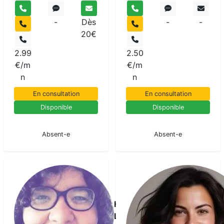
-
Dès
-
-
20€
2.99
2.50
€/m
€/m
n
n
En consultation
En consultation
Disponible
Disponible
En pause
En pause
Absent-e
Absent-e
Hadda
Leila