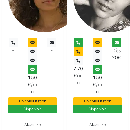
pur
-
-
Dès
20€
2.70
€/m
1.50
1.50
n
€/m
€/m
n
n
En consultation
En consultation
Disponible
Disponible
En pause
En pause
Absent-e
Absent-e