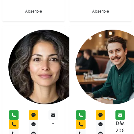
En pause
En pause
Absent-e
Absent-e
Sirina
Medium
pur
-
Dès
20€