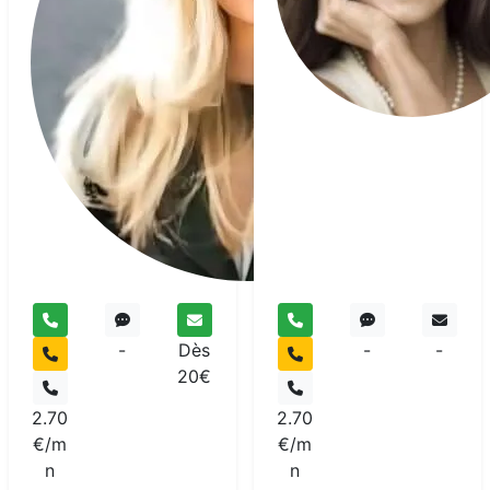
Ev
Me
pur
-
Dès
-
-
20€
2.70
2.70
€/m
€/m
n
n