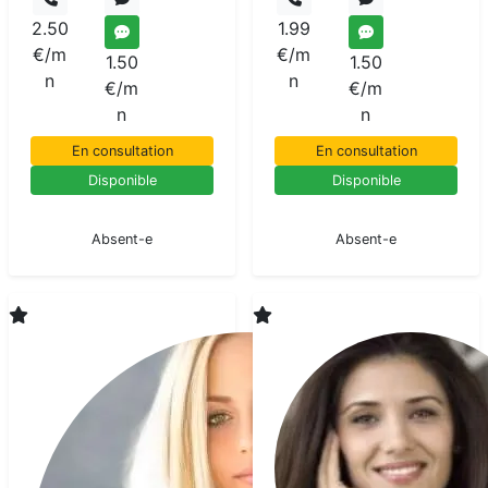
2.50
1.99
€/m
€/m
1.50
1.50
n
n
€/m
€/m
n
n
En consultation
En consultation
Disponible
Disponible
En pause
En pause
Absent-e
Absent-e