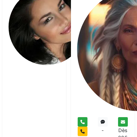
Zara
Voyant
-
Dès