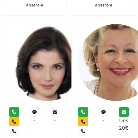
Absent-e
Absent-e
Anabel
Medium
pur
-
-
-
Dès
20€