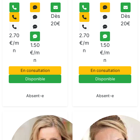
Dès
Dès
20€
20€
2.70
2.70
€/m
€/m
1.50
1.50
n
n
€/m
€/m
n
n
En consultation
En consultation
Disponible
Disponible
En pause
En pause
Absent-e
Absent-e