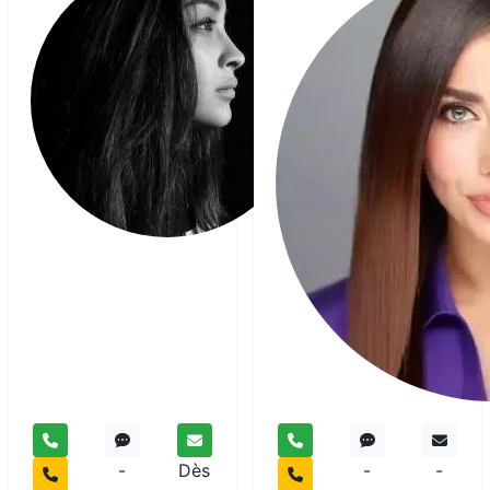
Noelle
Medium
pur
-
Dès
-
-