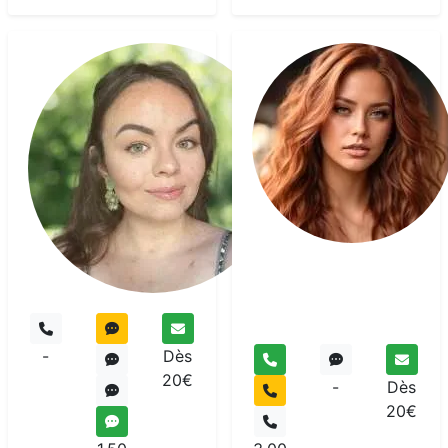
Laura
Moon
Voyant
-
Dès
20€
-
Dès
20€