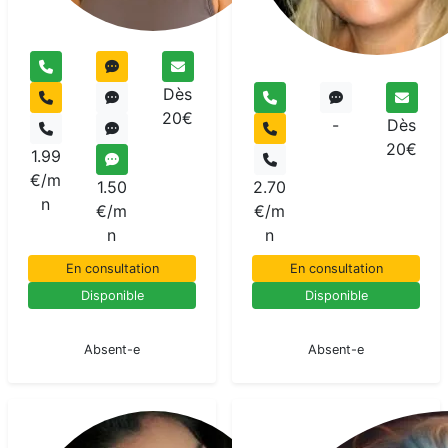
Dès
20€
-
Dès
20€
1.99
€/m
1.50
2.70
n
€/m
€/m
n
n
En consultation
En consultation
Disponible
Disponible
En pause
En pause
Absent-e
Absent-e