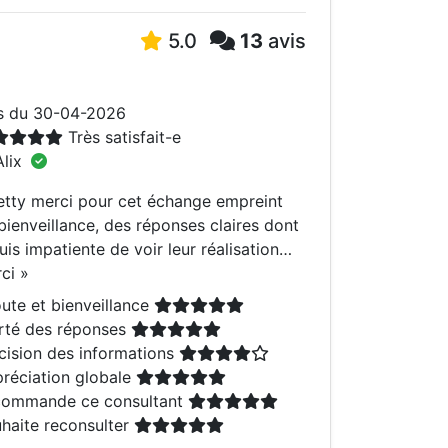
5.0
13
avis
s du 30-04-2026
Très satisfait-e
lix
etty merci pour cet échange empreint
bienveillance, des réponses claires dont
suis impatiente de voir leur réalisation…
rci
»
ute et bienveillance
rté des réponses
cision des informations
réciation globale
ommande ce consultant
haite reconsulter