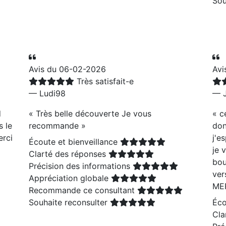
Sou
Avis du 06-02-2026
Avi
Très satisfait-e
— Ludi98
— J
d
«
Très belle découverte Je vous
«
c
 le
recommande
»
don
erci
j'e
Écoute et bienveillance
je 
Clarté des réponses
bou
Précision des informations
ver
Appréciation globale
ME
Recommande ce consultant
Souhaite reconsulter
Éco
Cla