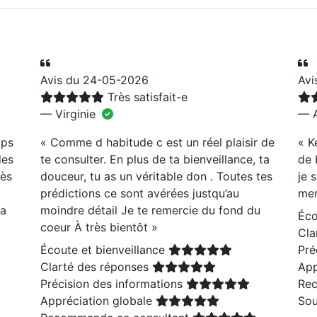
Avis du 24-05-2026
Avi
Très satisfait-e
— Virginie
— A
mps
«
Comme d habitude c est un réel plaisir de
«
K
des
te consulter. En plus de ta bienveillance, ta
de 
rès
douceur, tu as un véritable don . Toutes tes
je 
prédictions ce sont avérées justqu’au
me
ta
moindre détail Je te remercie du fond du
Éco
coeur À très bientôt
»
Cla
Écoute et bienveillance
Pré
Clarté des réponses
App
Précision des informations
Rec
Appréciation globale
Sou