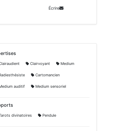
Écrire
ertises
lairaudient
Clairvoyant
Medium
adiesthésiste
Cartomancien
edium auditif
Medium sensoriel
ports
arots divinatoires
Pendule