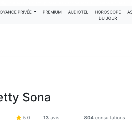
Tous les avis clients publiés sur Kanditel sont 100% authentiques !
OYANCE PRIVÉE
PREMIUM
AUDIOTEL
HOROSCOPE
A
DU JOUR
etty Sona
5.0
13
avis
804
consultations