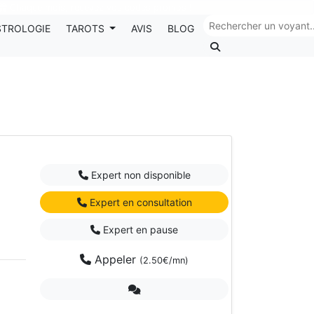
Chaque mois, recevez vos codes promos !
STROLOGIE
TAROTS
AVIS
BLOG
Expert non disponible
Expert en consultation
Expert en pause
Appeler
(2.50€/mn)