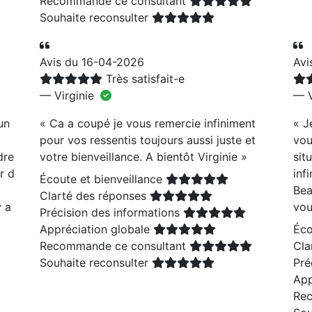
Recommande ce consultant
Souhaite reconsulter
Avis du 16-04-2026
Avi
Très satisfait-e
— Virginie
— V
un
«
Ca a coupé je vous remercie infiniment
«
J
pour vos ressentis toujours aussi juste et
vou
dre
votre bienveillance. A bientôt Virginie
»
sit
r d
inf
Écoute et bienveillance
Bea
Clarté des réponses
y a
vou
Précision des informations
Appréciation globale
Éco
t
Recommande ce consultant
Cla
Souhaite reconsulter
Pré
App
Rec