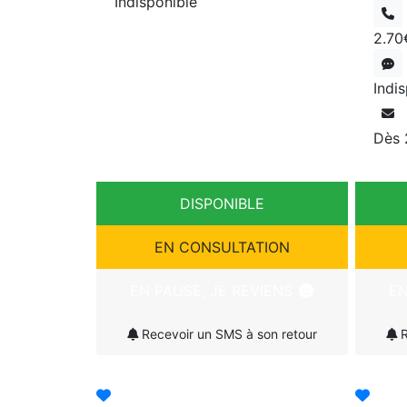
Indisponible
2.70
Indi
Dès
DISPONIBLE
EN CONSULTATION
EN PAUSE, JE REVIENS
EN
Recevoir un SMS à son retour
R