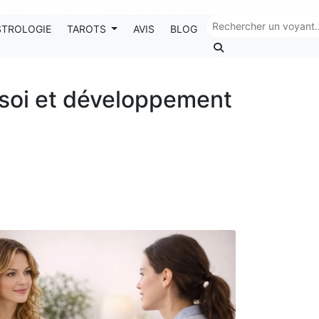
Chaque mois, recevez vos codes promos !
STROLOGIE
TAROTS
AVIS
BLOG
 soi et développement