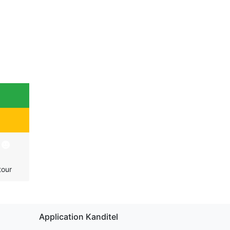
S
tour
Application Kanditel