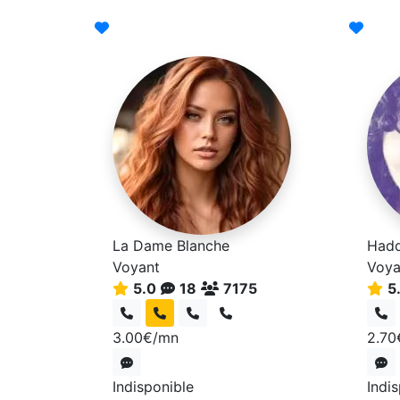
La Dame Blanche
Hadd
Voyant
Voya
5.0
18
7175
5
3.00€/mn
2.70
Indisponible
Indi