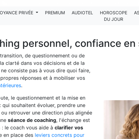
Tous les avis clients publiés sur Kanditel sont 100% authentiques !
OYANCE PRIVÉE
PREMIUM
AUDIOTEL
HOROSCOPE
A
DU JOUR
ching personnel, confiance en
ransition, de questionnement ou de
la clarté dans vos décisions et de la
ne consiste pas à vous dire quoi faire,
propres réponses et à mobiliser vos
térieures
.
ute, le questionnement et la mise en
x qui souhaitent évoluer, prendre une
ou retrouver une direction plus alignée
'une
séance de coaching
, l'échange est
on : le coach vous aide à
clarifier vos
e en place des
leviers concrets pour