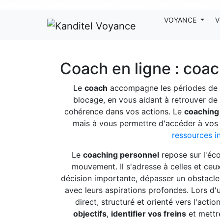
Nos voyants sont disponibles pour répondre à toutes vos questions
VOYANCE
V
Coach en ligne : coa
Le
coach
accompagne les périodes de t
blocage, en vous aidant à retrouver de 
cohérence dans vos actions. Le
coaching
mais à vous permettre d'accéder à vos 
ressources in
Le
coaching personnel
repose sur l'éco
mouvement. Il s'adresse à celles et ceu
décision importante, dépasser un obstacle 
avec leurs aspirations profondes. Lors d
direct, structuré et orienté vers l'acti
objectifs
,
identifier vos freins
et mettr