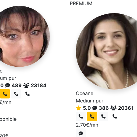
PREMIUM
le
um pur
.0
489
23184
Oceane
Medium pur
€/mn
5.0
386
20361
sponible
2.70€/mn
 20€