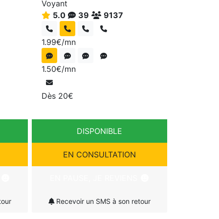
Voyant
5.0
39
9137
1.99€/mn
1.50€/mn
Dès 20€
DISPONIBLE
EN CONSULTATION
S
EN PAUSE, JE REVIENS
tour
Recevoir un SMS à son retour