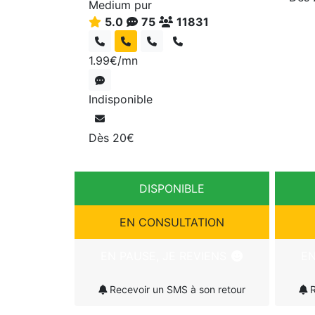
Medium pur
5.0
75
11831
1.99€/mn
Indisponible
Dès 20€
DISPONIBLE
EN CONSULTATION
EN PAUSE, JE REVIENS
EN
Recevoir un SMS à son retour
R