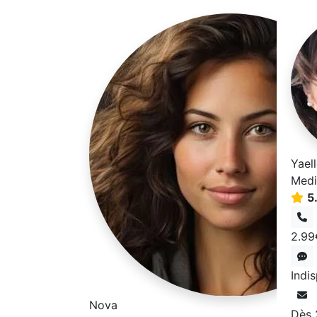
Yael
Medi
5
2.99
Indi
Nova
Dès