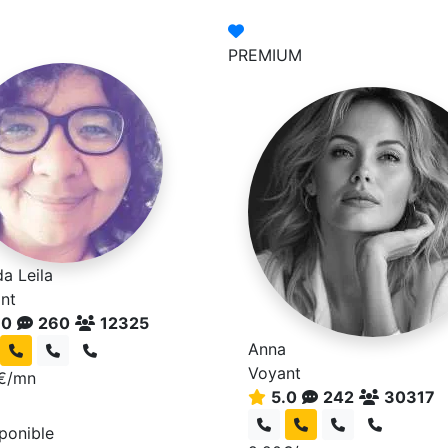
PREMIUM
a Leila
nt
.0
260
12325
Anna
Voyant
€/mn
5.0
242
30317
sponible