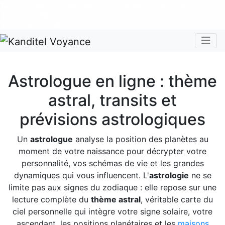
Nos voyants sont disponibles pour répondre à toutes vos
questions
Tous les avis clients publiés sur Kanditel sont 100%
authentiques !
Chaque mois, recevez vos codes promos !
Togg
Astrologue en ligne : thème
astral, transits et
prévisions astrologiques
Un
astrologue
analyse la position des planètes au
moment de votre naissance pour décrypter votre
personnalité, vos schémas de vie et les grandes
dynamiques qui vous influencent. L'
astrologie
ne se
limite pas aux signes du zodiaque : elle repose sur une
lecture complète du
thème astral
, véritable carte du
ciel personnelle qui intègre votre signe solaire, votre
ascendant, les positions planétaires et les
maisons