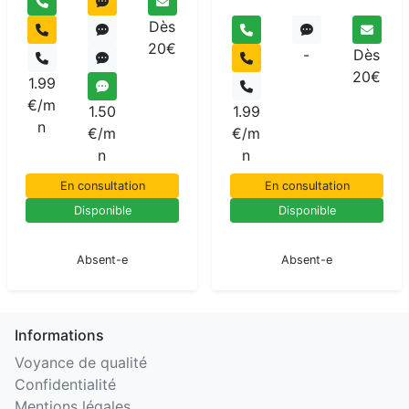
Dès
20€
-
Dès
20€
1.99
€/m
1.50
1.99
n
€/m
€/m
n
n
En consultation
En consultation
Disponible
Disponible
En pause
En pause
Absent-e
Absent-e
Informations
Voyance de qualité
Confidentialité
Mentions légales