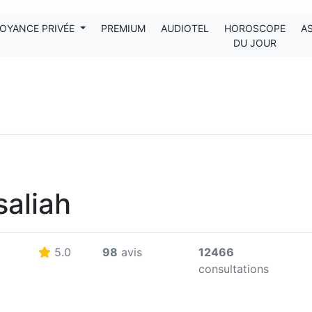
Tous les avis clients publiés sur Kanditel sont 100% authentiques !
OYANCE PRIVÉE
PREMIUM
AUDIOTEL
HOROSCOPE
A
DU JOUR
saliah
5.0
98
avis
12466
consultations