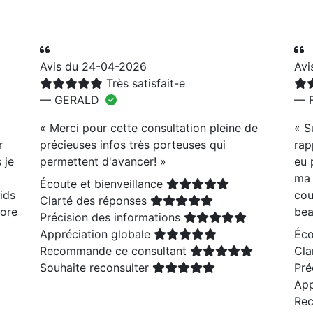
Avis du 24-04-2026
Avi
Très satisfait-e
— GERALD
— F
«
Merci pour cette consultation pleine de
«
S
r
précieuses infos très porteuses qui
rap
 je
permettent d'avancer!
»
eu 
ma 
Écoute et bienveillance
ids
cou
Clarté des réponses
core
bea
Précision des informations
Appréciation globale
Éco
Recommande ce consultant
Cla
Souhaite reconsulter
Pré
App
Rec