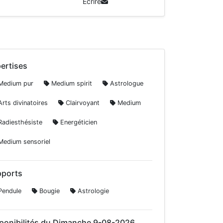
Écrire
ertises
edium pur
Medium spirit
Astrologue
rts divinatoires
Clairvoyant
Medium
adiesthésiste
Energéticien
edium sensoriel
ports
endule
Bougie
Astrologie
ponibilités du Dimanche 9-08-2026