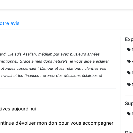
otre avis
Exp
M
ard. .Je suis Asaliah, médium pur avec plusieurs années
otionnel. Grâce à mes dons naturels, je vous aide à éclairer
A
fondes concernant : L’amour et les relations : clarifiez vos
R
avail et les finances : prenez des décisions éclairées et
M
Sup
tives aujourd’hui !
P
ontinue d’évoluer mon don pour vous accompagner
Dis