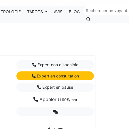
Chaque mois, recevez vos codes promos !
STROLOGIE
TAROTS
AVIS
BLOG
Expert non disponible
Expert en consultation
Expert en pause
Appeler
(1.99€/mn)