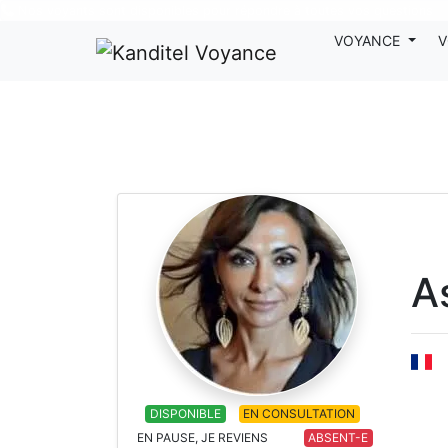
Nos voyants sont disponibles pour répondre à toutes vos questions
VOYANCE
V
A
DISPONIBLE
EN CONSULTATION
EN PAUSE, JE REVIENS
ABSENT-E