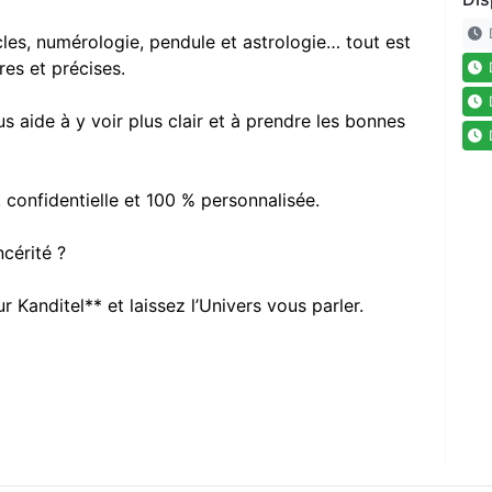
D
acles, numérologie, pendule et astrologie… tout est
ires et précises.
D
D
ous aide à y voir plus clair et à prendre les bonnes
D
, confidentielle et 100 % personnalisée.
incérité ?
 Kanditel** et laissez l’Univers vous parler.
?