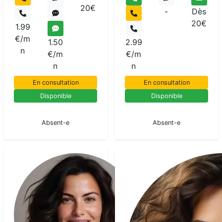
20€
-
Dès
20€
1.99
€/m
1.50
2.99
n
€/m
€/m
n
n
En consultation
En consultation
Disponible
Disponible
En pause
En pause
Absent-e
Absent-e
Kaya
Medium