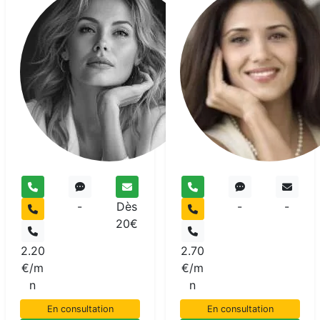
Anna
Voyant
-
Dès
-
-
20€
2.20
2.70
€/m
€/m
n
n
En consultation
En consultation