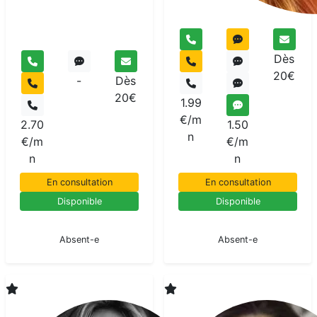
Dès
20€
-
Dès
20€
1.99
€/m
2.70
1.50
n
€/m
€/m
n
n
En consultation
En consultation
Disponible
Disponible
En pause
En pause
Absent-e
Absent-e