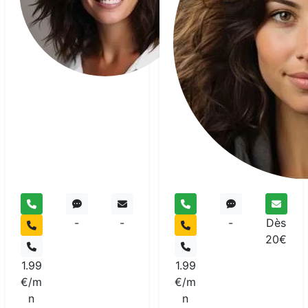
pur
-
-
-
Dès
20€
1.99
1.99
€/m
€/m
n
n