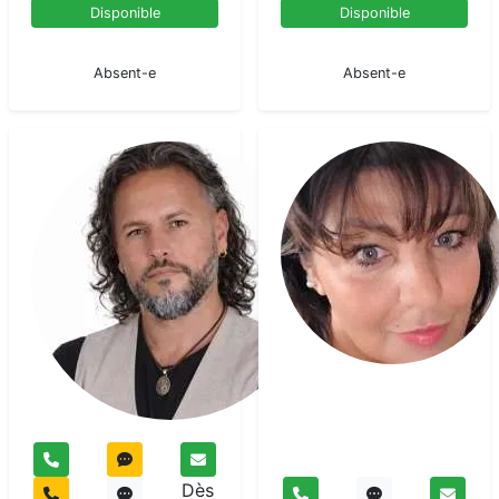
Disponible
Disponible
En pause
En pause
Absent-e
Absent-e
Daniel
Anona
Voyant
Dès