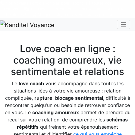
Nos voyants sont disponibles pour répondre à toutes vos
questions
Tous les avis clients publiés sur Kanditel sont 100%
authentiques !
Chaque mois, recevez vos codes promos !
Togg
Love coach en ligne :
coaching amoureux, vie
sentimentale et relations
Le
love coach
vous accompagne dans toutes les
situations liées à votre vie amoureuse : relation
compliquée,
rupture
,
blocage sentimental
, difficulté à
rencontrer quelqu'un ou besoin de retrouver confiance
en vous. Le
coaching amoureux
permet de prendre du
recul sur votre relation, de comprendre les
schémas
répétitifs
qui freinent votre épanouissement
sentimental et d'identifier
ce qui vous empêche