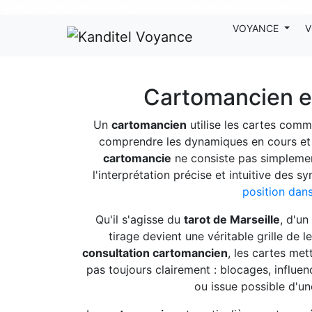
Nos voyants sont disponibles pour répondre à toutes vos questions
VOYANCE
V
Cartomancien en 
Un
cartomancien
utilise les cartes comm
comprendre les dynamiques en cours et a
cartomancie
ne consiste pas simplement
l'interprétation précise et intuitive des 
position dans
Qu'il s'agisse du
tarot de Marseille
, d'un
tirage devient une véritable grille de l
consultation cartomancien
, les cartes me
pas toujours clairement : blocages, influen
ou issue possible d'u