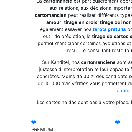
La
cartomancie
est particulièrement appré
aux relations, aux décisions importa
cartomancien
peut réaliser différents type
amour
,
tirage en croix
,
tirage oui non
également essayer nos
tarots gratuits
po
outil de prédiction, le
tirage de cartes 
permet d'anticiper certaines évolutions e
recul. Le consultant reste to
Sur Kanditel, nos
cartomanciens
sont sé
justesse d'interprétation et leur capacité
concrètes. Moins de 30 % des candidats so
de 10 000 avis vérifiés vous permettent de
confia
Les cartes ne décident pas à votre place. E
PREMIUM