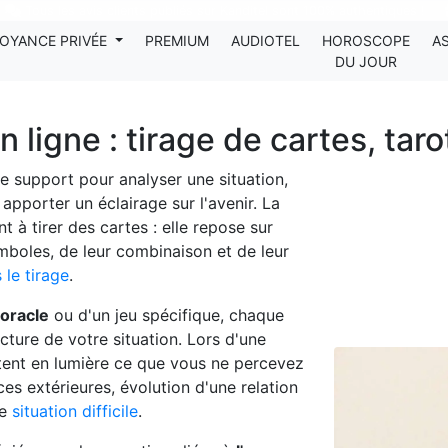
Tous les avis clients publiés sur Kanditel sont 100% authentiques !
OYANCE PRIVÉE
PREMIUM
AUDIOTEL
HOROSCOPE
A
DU JOUR
ligne : tirage de cartes, taro
e support pour analyser une situation,
pporter un éclairage sur l'avenir. La
 à tirer des cartes : elle repose sur
symboles, de leur combinaison et de leur
 le tirage
.
oracle
ou d'un jeu spécifique, chaque
ecture de votre situation. Lors d'une
ttent en lumière ce que vous ne percevez
ces extérieures, évolution d'une relation
ne
situation difficile
.