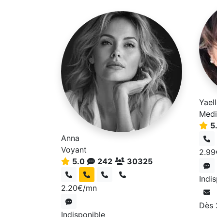
Yael
Medi
5
Anna
Voyant
2.99
5.0
242
30325
Indi
2.20€/mn
Dès
Indisponible