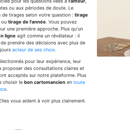
ciée pour les questions liées à
l'amour
,
ntes ou aux périodes de doute. Le
s de tirages selon votre question :
tirage
ou
tirage de l'année
. Vous pouvez
ur une première approche. Plus qu'un
en ligne
agit comme un révélateur : il
t de prendre des décisions avec plus de
ujours
acteur de ses choix
.
lectionnés pour leur expérience, leur
 à proposer des consultations claires et
nt acceptés sur notre plateforme. Plus
 choisir le
bon cartomancien
en
toute
nce
.
lles vous aident à voir plus clairement.