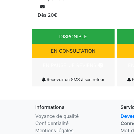
Dès 20€
DISPONIBLE
EN CONSULTATION
EN PAUSE, JE REVIENS
EN
Recevoir un SMS à son retour
R
Informations
Servi
Voyance de qualité
Deven
Confidentialité
Conne
Mentions légales
Mot d