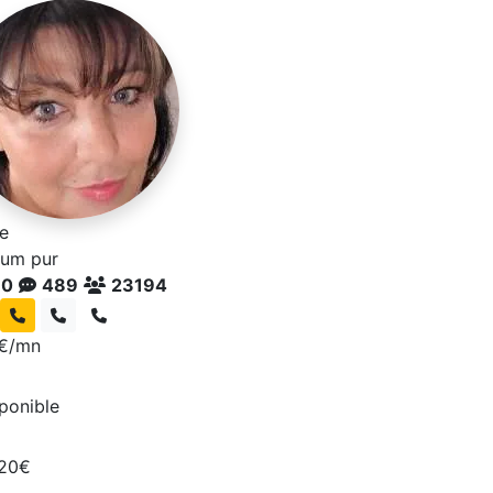
le
um pur
.0
489
23194
€/mn
sponible
 20€