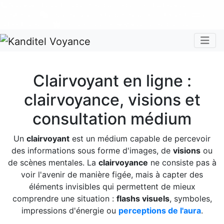
Nos voyants sont disponibles pour répondre à toutes vos
questions
Tous les avis clients publiés sur Kanditel sont 100%
authentiques !
Chaque mois, recevez vos codes promos !
Togg
Clairvoyant en ligne :
clairvoyance, visions et
consultation médium
Un
clairvoyant
est un médium capable de percevoir
des informations sous forme d'images, de
visions
ou
de scènes mentales. La
clairvoyance
ne consiste pas à
voir l'avenir de manière figée, mais à capter des
éléments invisibles qui permettent de mieux
comprendre une situation :
flashs visuels
, symboles,
impressions d'énergie ou
perceptions de l'aura
.