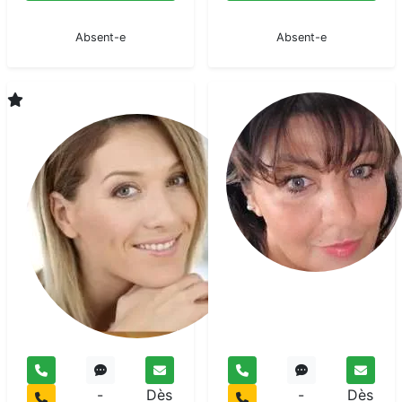
En pause
En pause
Absent-e
Absent-e
Marie-
Ange
Medium
pur
-
Dès
-
Dès