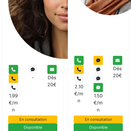
Me
pur
Dès
20€
-
Dès
20€
2.10
€/m
1.99
1.50
n
€/m
€/m
n
n
En consultation
En consultation
Disponible
Disponible