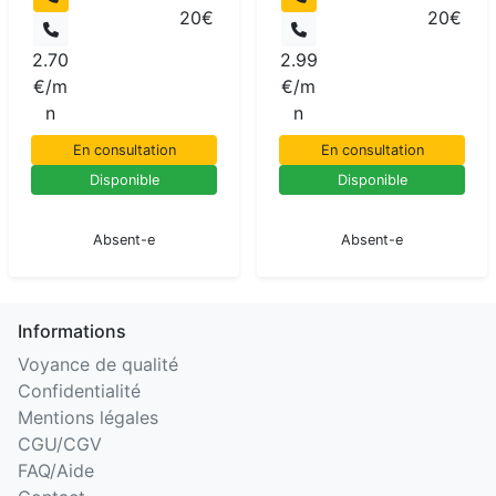
20€
20€
2.70
2.99
€/m
€/m
n
n
En consultation
En consultation
Disponible
Disponible
En pause
En pause
Absent-e
Absent-e
Informations
Voyance de qualité
Confidentialité
Mentions légales
CGU/CGV
FAQ/Aide