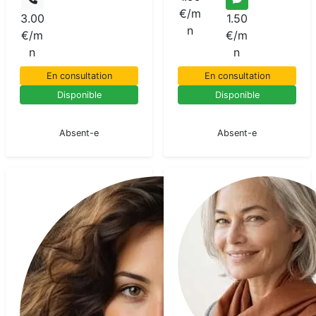
€/m
3.00
1.50
n
€/m
€/m
n
n
En consultation
En consultation
Disponible
Disponible
En pause
En pause
Absent-e
Absent-e
No