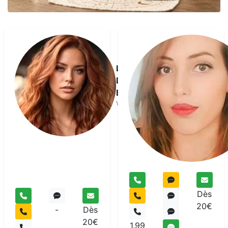
La
Dame
Blanche
Voyant
Dès
20€
-
Dès
20€
1.99