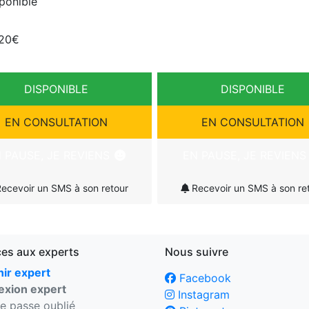
sponible
 20€
DISPONIBLE
DISPONIBLE
EN CONSULTATION
EN CONSULTATION
 PAUSE, JE REVIENS
EN PAUSE, JE REVIEN
ecevoir un SMS à son retour
Recevoir un SMS à son re
ces aux experts
Nous suivre
ir expert
Facebook
xion expert
Instagram
e passe oublié