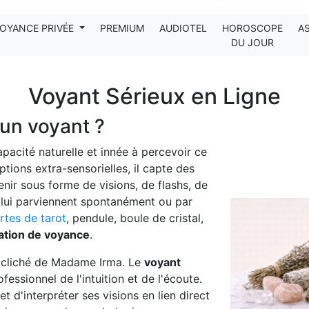
Tous les avis clients publiés sur Kanditel sont 100% authentiques !
OYANCE PRIVÉE
PREMIUM
AUDIOTEL
HOROSCOPE
A
DU JOUR
Voyant Sérieux en Ligne
'un voyant ?
pacité naturelle et innée à percevoir ce
ptions extra-sensorielles, il capte des
venir sous forme de visions, de flashs, de
s lui parviennent spontanément ou par
rtes de tarot
, pendule, boule de cristal,
ation de voyance
.
le cliché de Madame Irma. Le
voyant
fessionnel de l'intuition et de l'écoute.
t d'interpréter ses visions en lien direct