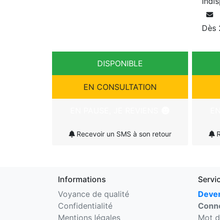
Indi
Dès
DISPONIBLE
EN CONSULTATION
EN PAUSE, JE REVIENS
EN
Recevoir un SMS à son retour
R
Informations
Servi
Voyance de qualité
Deven
Confidentialité
Conne
Mentions légales
Mot d