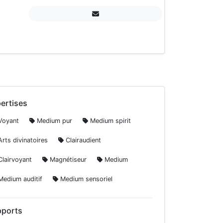
ertises
oyant
Medium pur
Medium spirit
rts divinatoires
Clairaudient
lairvoyant
Magnétiseur
Medium
edium auditif
Medium sensoriel
ports