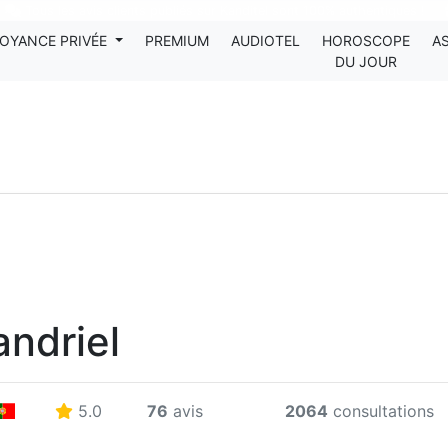
Tous les avis clients publiés sur Kanditel sont 100% authentiques !
OYANCE PRIVÉE
PREMIUM
AUDIOTEL
HOROSCOPE
A
DU JOUR
andriel
5.0
76
avis
2064
consultations