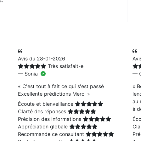
s.
Avis du 28-01-2026
Avi
Très satisfait-e
— Sonia
— C
«
C'est tout à fait ce qui s'est passé
«
B
Excellente prédictions Merci
»
len
au 
Écoute et bienveillance
à d
Clarté des réponses
Précision des informations
Éco
Appréciation globale
Cla
Recommande ce consultant
Pré