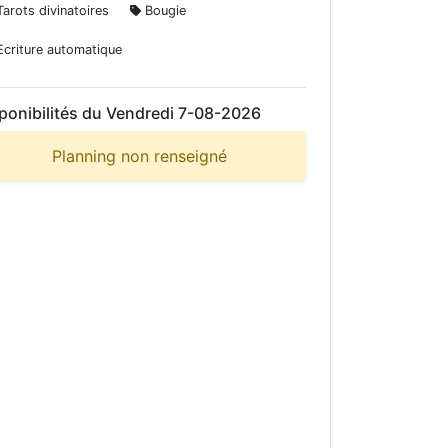
arots divinatoires
Bougie
criture automatique
ponibilités du Vendredi 7-08-2026
Planning non renseigné