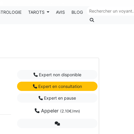
Chaque mois, recevez vos codes promos !
STROLOGIE
TAROTS
AVIS
BLOG
Expert non disponible
Expert en consultation
Expert en pause
Appeler
(2.10€/mn)