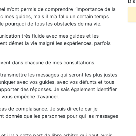
Dis
nnel m’ont permis de comprendre l’importance de la
ec mes guides, mais il m’a fallu un certain temps
e pourquoi de tous les obstacles de ma vie.
unication très fluide avec mes guides et les
tent démet la vie malgré les expériences, parfois
rouvent dans chacune de mes consultations.
ransmettre les messages qui seront les plus justes
iquer avec vos guides, avec vos défunts et tous
 apporter des réponses. Je sais également identifier
ui vous empêche d’avancer.
 pas de complaisance. Je suis directe car je
nt donnés que les personnes pour qui les messages
et il y a cette part de libre arbitre qui peut avoir