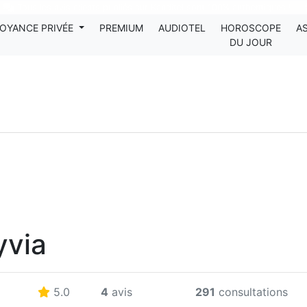
Tous les avis clients publiés sur Kanditel sont 100% authentiques !
OYANCE PRIVÉE
PREMIUM
AUDIOTEL
HOROSCOPE
A
DU JOUR
yvia
5.0
4
avis
291
consultations