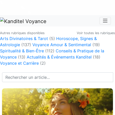
Nos voyants sont disponibles pour répondre à toutes vos
questions
Tous les avis clients publiés sur Kanditel sont 100%
authentiques !
Chaque mois, recevez vos codes promos !
Togg
Autres rubriques disponibles
Voir toutes les rubriques
Arts Divinatoires & Tarot
(5)
Horoscope, Signes &
Astrologie
(137)
Voyance Amour & Sentimental
(19)
Spiritualité & Bien-Être
(112)
Conseils & Pratique de la
Voyance
(13)
Actualités & Événements Kanditel
(18)
Voyance et Carrière
(2)