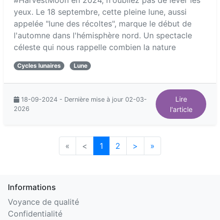
#HarvestMoon en 2024, n'oubliez pas de lever les
yeux. Le 18 septembre, cette pleine lune, aussi
appelée "lune des récoltes", marque le début de
l'automne dans l'hémisphère nord. Un spectacle
céleste qui nous rappelle combien la nature
Cycles lunaires
Lune
Lire
18-09-2024 - Dernière mise à jour 02-03-
2026
l'article
«
<
1
2
>
»
Informations
Voyance de qualité
Confidentialité