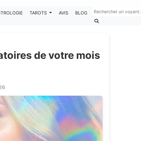
Chaque mois, recevez vos codes promos !
STROLOGIE
TAROTS
AVIS
BLOG
atoires de votre mois
026