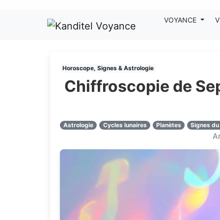
Nos voyants sont disponibles pour répondre à toutes vos questions
VOYANCE
V
Horoscope, Signes & Astrologie
Chiffroscopie de Sep
Astrologie
Cycles lunaires
Planètes
Signes du
Ar