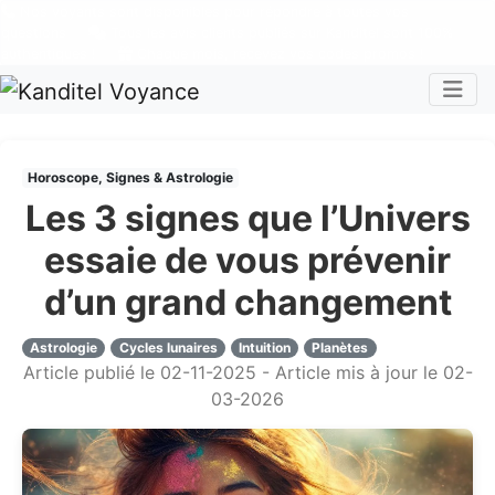
Nos voyants sont disponibles pour répondre à toutes vos
questions
Tous les avis clients publiés sur Kanditel sont 100%
authentiques !
Chaque mois, recevez vos codes promos !
Togg
Horoscope, Signes & Astrologie
Les 3 signes que l’Univers
essaie de vous prévenir
d’un grand changement
Astrologie
Cycles lunaires
Intuition
Planètes
Article publié le 02-11-2025 - Article mis à jour le 02-
03-2026