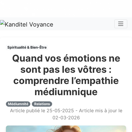
Nos voyants sont disponibles pour répondre à toutes vos
questions
Tous les avis clients publiés sur Kanditel sont 100%
authentiques !
Chaque mois, recevez vos codes promos !
Togg
Spiritualité & Bien-Être
Quand vos émotions ne
sont pas les vôtres :
comprendre l’empathie
médiumnique
Médiumnité
Relations
Article publié le 25-05-2025 - Article mis à jour le
02-03-2026