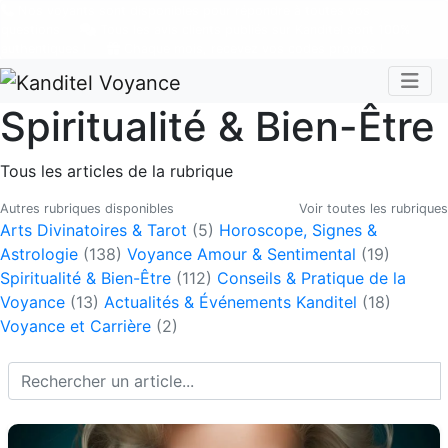
Nos voyants sont disponibles pour répondre à toutes vos
questions
Tous les avis clients publiés sur Kanditel sont 100%
authentiques !
Chaque mois, recevez vos codes promos !
Togg
Spiritualité & Bien-Être
Tous les articles de la rubrique
Autres rubriques disponibles
Voir toutes les rubriques
Arts Divinatoires & Tarot
(5)
Horoscope, Signes &
Astrologie
(138)
Voyance Amour & Sentimental
(19)
Spiritualité & Bien-Être
(112)
Conseils & Pratique de la
Voyance
(13)
Actualités & Événements Kanditel
(18)
Voyance et Carrière
(2)