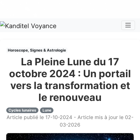
Nos voyants sont disponibles pour répondre à toutes vos
questions
Tous les avis clients publiés sur Kanditel sont 100%
authentiques !
Chaque mois, recevez vos codes promos !
Togg
Horoscope, Signes & Astrologie
La Pleine Lune du 17
octobre 2024 : Un portail
vers la transformation et
le renouveau
Cycles lunaires
Lune
Article publié le 17-10-2024 - Article mis à jour le 02-
03-2026