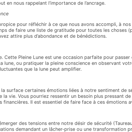
 tout en nous rappelant l’importance de l’ancrage.
dance
opice pour réfléchir à ce que nous avons accompli, à nos 
mps de faire une liste de gratitude pour toutes les choses (p
avez attire plus d’abondance et de bénédictions.
rre. Cette Pleine Lune est une occasion parfaite pour passe
 la lune, ou pratiquer la pleine conscience en observant vot
fluctuantes que la lune peut amplifier.
 la surface certaines émotions liées à notre sentiment de sé
de la vie. Vous pourriez ressentir un besoin plus pressant de 
és financières. Il est essentiel de faire face à ces émotions
 émerger des tensions entre notre désir de sécurité (Taureau
tuations demandant un lâcher-prise ou une transformation pr