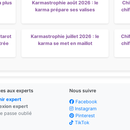
a plus
Karmastrophie août 2026 : le
Chi
karma prépare ses valises
chi
tarot
Karmastrophie juillet 2026 : le
Chif
trée
karma se met en maillot
chi
ces aux experts
Nous suivre
ir expert
Facebook
xion expert
Instagram
e passe oublié
Pinterest
TikTok