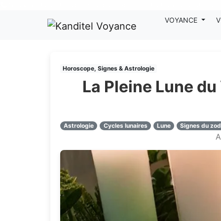
Nos voyants sont disponibles pour répondre à toutes vos questions
VOYANCE
V
Horoscope, Signes & Astrologie
La Pleine Lune du
Astrologie
Cycles lunaires
Lune
Signes du zo
A