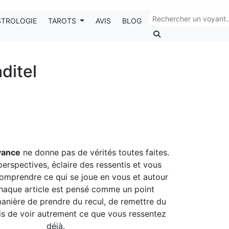
Chaque mois, recevez vos codes promos !
STROLOGIE
TAROTS
AVIS
BLOG
ditel
yance
ne donne pas de vérités toutes faites.
perspectives, éclaire des ressentis et vous
omprendre ce qui se joue en vous et autour
haque article est pensé comme un point
manière de prendre du recul, de remettre du
ois de voir autrement ce que vous ressentez
déjà.