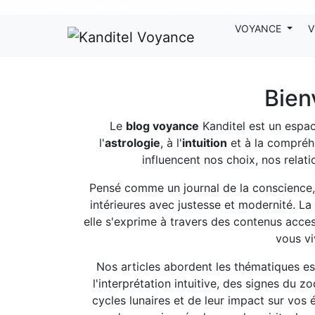
Nos voyants sont disponibles pour répondre à toutes vos questions
VOYANCE
V
Bien
Le
blog voyance
Kanditel est un espace
l'
astrologie
, à l'
intuition
et à la compréh
influencent nos choix, nos relati
Pensé comme un journal de la conscience,
intérieures avec justesse et modernité. La sp
elle s'exprime à travers des contenus access
vous vi
Nos articles abordent les thématiques es
l'interprétation intuitive, des signes du z
cycles lunaires et de leur impact sur vos