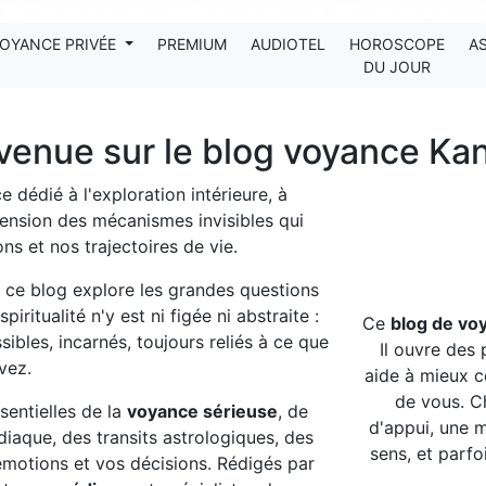
Tous les avis clients publiés sur Kanditel sont 100% authentiques !
OYANCE PRIVÉE
PREMIUM
AUDIOTEL
HOROSCOPE
A
DU JOUR
venue sur le blog voyance Kan
 dédié à l'exploration intérieure, à
ension des mécanismes invisibles qui
ons et nos trajectoires de vie.
 ce blog explore les grandes questions
iritualité n'y est ni figée ni abstraite :
Ce
blog de vo
ibles, incarnés, toujours reliés à ce que
Il ouvre des 
vez.
aide à mieux c
de vous. C
sentielles de la
voyance sérieuse
, de
d'appui, une 
odiaque, des transits astrologiques, des
sens, et parf
 émotions et vos décisions. Rédigés par