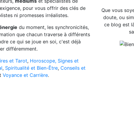
uteurs,
médiums
et spécialistes de
 exigence, pour vous offrir des clés de
Que vous soye
listes ni promesses irréalistes.
doute, ou sim
ce blog est 
énergie
du moment, les synchronicités,
sa
rmation que chacun traverse à différents
e ce qui se joue en soi, c'est déjà
r différemment.
ires et Tarot
,
Horoscope, Signes et
l
,
Spiritualité et Bien-Être
,
Conseils et
t
Voyance et Carrière
.