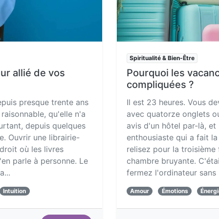
Spiritualité & Bien-Être
ur allié de vos
Pourquoi les vacanc
compliquées ?
depuis presque trente ans
Il est 23 heures. Vous de
raisonnable, qu'elle n'a
avec quatorze onglets ou
ourtant, depuis quelques
avis d'un hôtel par-là, e
. Ouvrir une librairie-
enthousiaste qui a fait l
roit où les livres
relisez pour la troisième
n'en parle à personne. Le
chambre bruyante. C'étai
...
fermez l'ordinateur sans 
Intuition
Amour
Émotions
Énergi