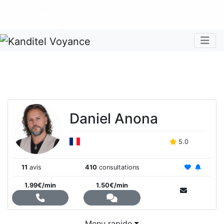
Nos voyants sont disponibles pour répondre à toutes vos
questions
Tous les avis clients publiés sur Kanditel sont 100%
authentiques !
Chaque mois, recevez vos codes promos !
Togg
Daniel Anona
5.0
11
avis
410
consultations
1.99€/min
1.50€/min
Menu rapide