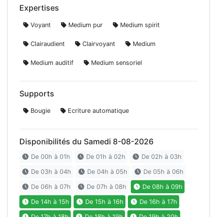
Expertises
Voyant
Medium pur
Medium spirit
Clairaudient
Clairvoyant
Medium
Medium auditif
Medium sensoriel
Supports
Bougie
Ecriture automatique
Disponibilités du Samedi 8-08-2026
De 00h à 01h
De 01h à 02h
De 02h à 03h
De 03h à 04h
De 04h à 05h
De 05h à 06h
De 06h à 07h
De 07h à 08h
De 08h à 09h
De 14h à 15h
De 15h à 16h
De 16h à 17h
De 17h à 18h
De 18h à 19h
De 19h à 20h