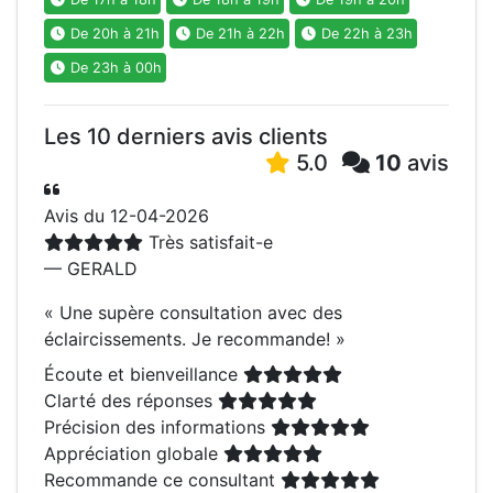
De 20h à 21h
De 21h à 22h
De 22h à 23h
De 23h à 00h
Les 10 derniers avis clients
5.0
10
avis
Avis du 12-04-2026
Très satisfait-e
— GERALD
«
Une supère consultation avec des
éclaircissements. Je recommande!
»
Écoute et bienveillance
Clarté des réponses
Précision des informations
Appréciation globale
Recommande ce consultant