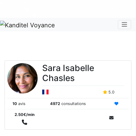
Nos voyants sont disponibles pour répondre à toutes vos
questions
Tous les avis clients publiés sur Kanditel sont 100%
authentiques !
Chaque mois, recevez vos codes promos !
Togg
Sara Isabelle
Chasles
5.0
10
avis
4972
consultations
2.50€/min