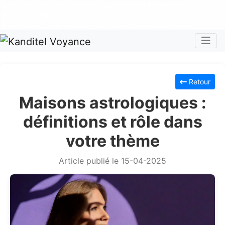
Nos voyants sont disponibles pour répondre à toutes vos
questions
Tous les avis clients publiés sur Kanditel sont 100%
authentiques !
Chaque mois, recevez vos codes promos !
Togg
Retour
Maisons astrologiques :
définitions et rôle dans
votre thème
Article publié le 15-04-2025