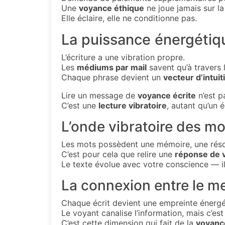
Une
voyance éthique
ne joue jamais sur la
Elle éclaire, elle ne conditionne pas.
La puissance énergétiqu
L’écriture a une vibration propre.
Les
médiums par mail
savent qu’à travers l
Chaque phrase devient un
vecteur d’intuit
Lire un message de
voyance écrite
n’est p
C’est une
lecture vibratoire
, autant qu’un 
L’onde vibratoire des mo
Les mots possèdent une mémoire, une rés
C’est pour cela que relire une
réponse de 
Le texte évolue avec votre conscience — il
La connexion entre le m
Chaque écrit devient une empreinte énergé
Le voyant canalise l’information, mais c’est
C’est cette dimension qui fait de la
voyanc