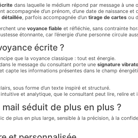
écrite
dans laquelle le médium répond par message à une ou
t accompagnée d’un prénom, d’une date de naissance et d’
détaillée
, parfois accompagnée d’un
tirage de cartes
ou d
herchent une
voyance fiable
et réfléchie, sans contrainte hor
justesse étonnante, car l’énergie d’une personne circule auss
oyance écrite ?
ncipe que la voyance classique : tout est énergie.
dans le message du consultant porte une
signature vibrato
t capte les informations présentes dans le champ énergéti
lairs, sous forme d’un texte inspiré et structuré.
 intuitive et analytique, que le consultant peut lire, relire et 
 mail séduit de plus en plus ?
ic de plus en plus large, sensible à la précision, à la confid
re et personnalisée