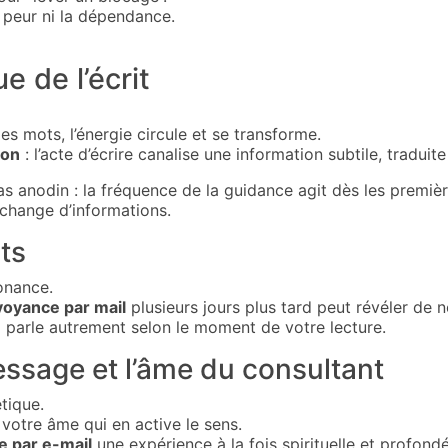
 peur ni la dépendance.
e de l’écrit
es mots, l’énergie circule et se transforme.
ion
: l’acte d’écrire canalise une information subtile, tradui
as anodin : la fréquence de la guidance agit dès les premièr
échange d’informations.
ts
onance.
voyance par mail
plusieurs jours plus tard peut révéler de 
 parle autrement selon le moment de votre lecture.
essage et l’âme du consultant
tique.
 votre âme qui en active le sens.
e par e-mail
une expérience à la fois spirituelle et profond