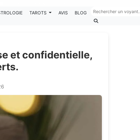
Chaque mois, recevez vos codes promos !
STROLOGIE
TAROTS
AVIS
BLOG
e et confidentielle,
erts.
26