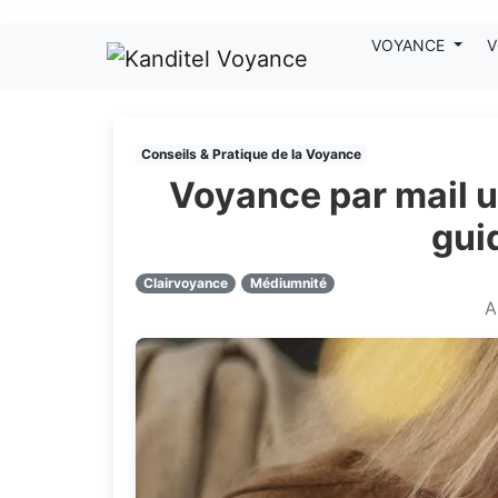
Nos voyants sont disponibles pour répondre à toutes vos questions
VOYANCE
V
Conseils & Pratique de la Voyance
Voyance par mail un
guid
Clairvoyance
Médiumnité
A