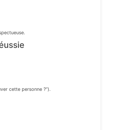
espectueuse.
éussie
uver cette personne ?”).