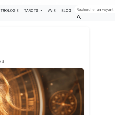
Chaque mois, recevez vos codes promos !
STROLOGIE
TAROTS
AVIS
BLOG
026