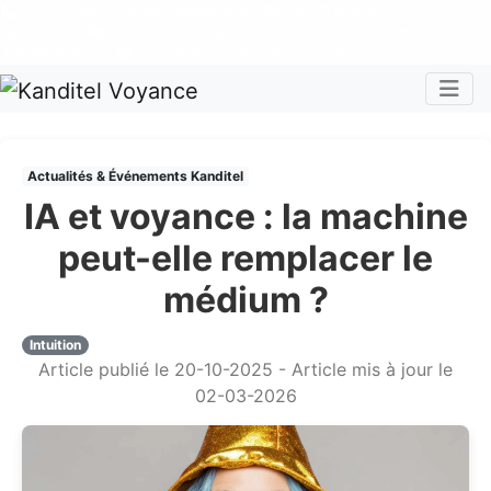
Nos voyants sont disponibles pour répondre à toutes vos
questions
Tous les avis clients publiés sur Kanditel sont 100%
authentiques !
Chaque mois, recevez vos codes promos !
Togg
Actualités & Événements Kanditel
IA et voyance : la machine
peut-elle remplacer le
médium ?
Intuition
Article publié le 20-10-2025 - Article mis à jour le
02-03-2026