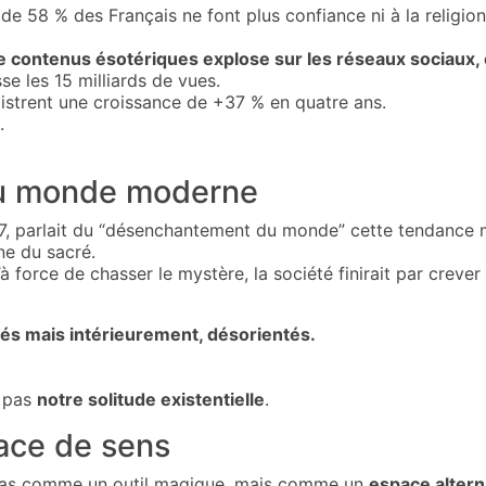
58 % des Français ne font plus confiance ni à la religion n
ontenus ésotériques explose sur les réseaux sociaux, en
se les 15 milliards de vues.
istrent une croissance de +37 % en quatre ans.
.
u monde moderne
 parlait du “désenchantement du monde” cette tendance mode
ne du sacré.
’à force de chasser le mystère, la société finirait par crever
és mais intérieurement, désorientés.
e pas
notre solitude existentielle
.
ace de sens
 pas comme un outil magique, mais comme un
espace altern