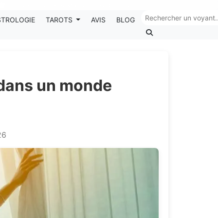
Chaque mois, recevez vos codes promos !
STROLOGIE
TAROTS
AVIS
BLOG
t dans un monde
26