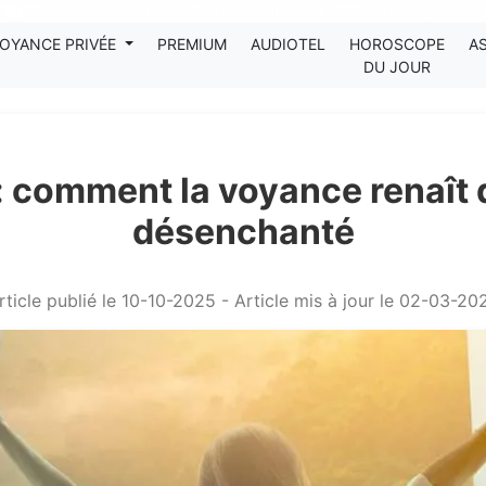
Tous les avis clients publiés sur Kanditel sont 100% authentiques !
OYANCE PRIVÉE
PREMIUM
AUDIOTEL
HOROSCOPE
A
DU JOUR
 : comment la voyance renaî
désenchanté
rticle publié le 10-10-2025 - Article mis à jour le 02-03-20