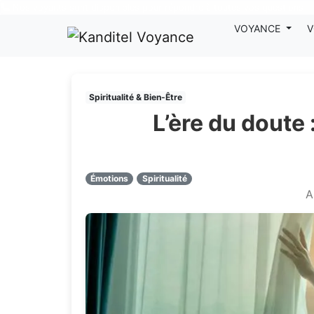
Nos voyants sont disponibles pour répondre à toutes vos questions
VOYANCE
V
Spiritualité & Bien-Être
L’ère du doute
Émotions
Spiritualité
A