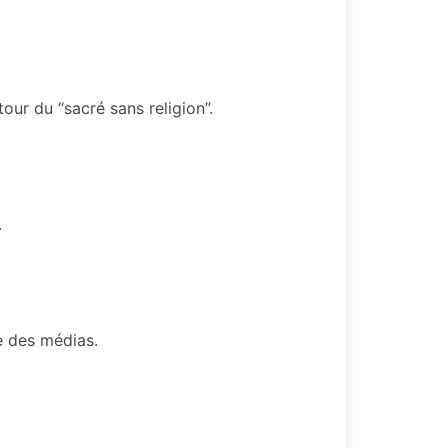
r du “sacré sans religion”.
.
e des médias.