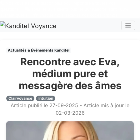
Nos voyants sont disponibles pour répondre à toutes vos
questions
Tous les avis clients publiés sur Kanditel sont 100%
authentiques !
Chaque mois, recevez vos codes promos !
Togg
Actualités & Événements Kanditel
Rencontre avec Eva,
médium pure et
messagère des âmes
Clairvoyance
Intuition
Article publié le 27-09-2025 - Article mis à jour le
02-03-2026