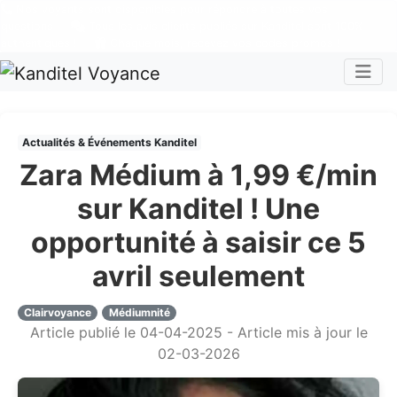
Nos voyants sont disponibles pour répondre à toutes vos
questions
Tous les avis clients publiés sur Kanditel sont 100%
authentiques !
Chaque mois, recevez vos codes promos !
Togg
Actualités & Événements Kanditel
Zara Médium à 1,99 €/min
sur Kanditel ! Une
opportunité à saisir ce 5
avril seulement
Clairvoyance
Médiumnité
Article publié le 04-04-2025 - Article mis à jour le
02-03-2026