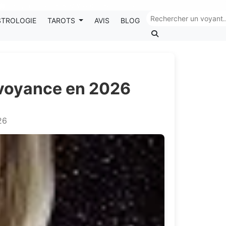
Chaque mois, recevez vos codes promos !
STROLOGIE
TAROTS
AVIS
BLOG
 voyance en 2026
26