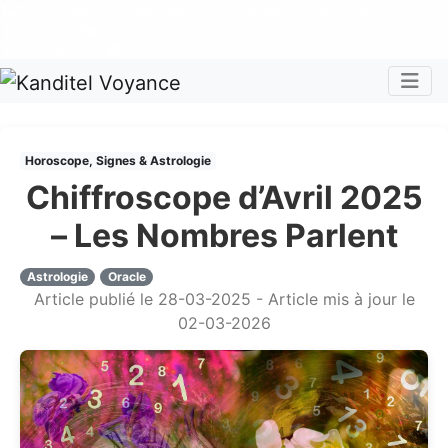
Nos voyants sont disponibles pour répondre à toutes vos
questions
Tous les avis clients publiés sur Kanditel sont 100%
authentiques !
Chaque mois, recevez vos codes promos !
Togg
Horoscope, Signes & Astrologie
Chiffroscope d’Avril 2025
– Les Nombres Parlent
Astrologie
Oracle
Article publié le 28-03-2025 - Article mis à jour le
02-03-2026