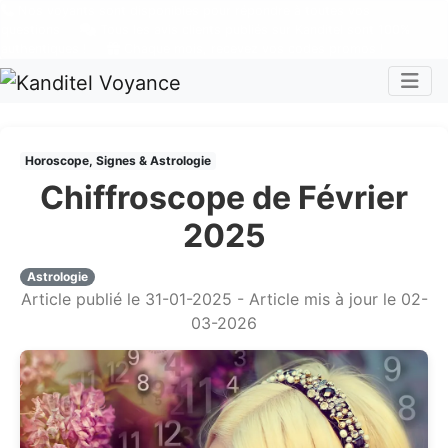
Nos voyants sont disponibles pour répondre à toutes vos
questions
Tous les avis clients publiés sur Kanditel sont 100%
authentiques !
Chaque mois, recevez vos codes promos !
Togg
Horoscope, Signes & Astrologie
Chiffroscope de Février
2025
Astrologie
Article publié le 31-01-2025 - Article mis à jour le 02-
03-2026