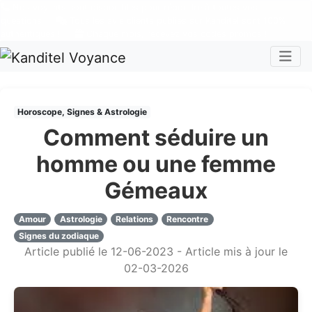
Nos voyants sont disponibles pour répondre à toutes vos
questions
Tous les avis clients publiés sur Kanditel sont 100%
authentiques !
Chaque mois, recevez vos codes promos !
Togg
Horoscope, Signes & Astrologie
Comment séduire un
homme ou une femme
Gémeaux
Amour
Astrologie
Relations
Rencontre
Signes du zodiaque
Article publié le 12-06-2023 - Article mis à jour le
02-03-2026