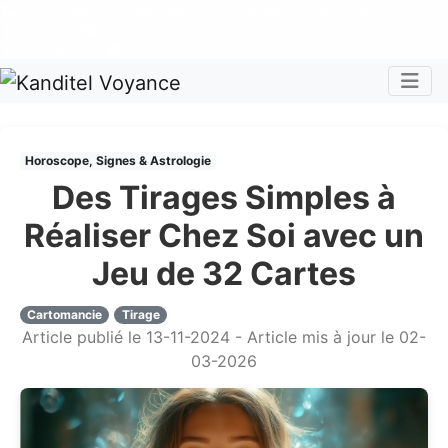
Nos voyants sont disponibles pour répondre à toutes vos
questions
Tous les avis clients publiés sur Kanditel sont 100%
authentiques !
Chaque mois, recevez vos codes promos !
Togg
Horoscope, Signes & Astrologie
Des Tirages Simples à
Réaliser Chez Soi avec un
Jeu de 32 Cartes
Cartomancie
Tirage
Article publié le 13-11-2024 - Article mis à jour le 02-
03-2026