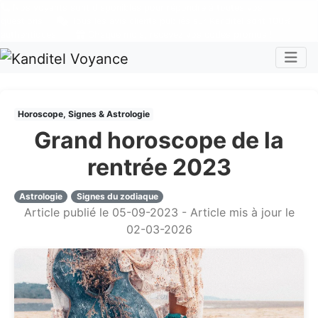
Nos voyants sont disponibles pour répondre à toutes vos
questions
Tous les avis clients publiés sur Kanditel sont 100%
authentiques !
Chaque mois, recevez vos codes promos !
Togg
Horoscope, Signes & Astrologie
Grand horoscope de la
rentrée 2023
Astrologie
Signes du zodiaque
Article publié le 05-09-2023 - Article mis à jour le
02-03-2026