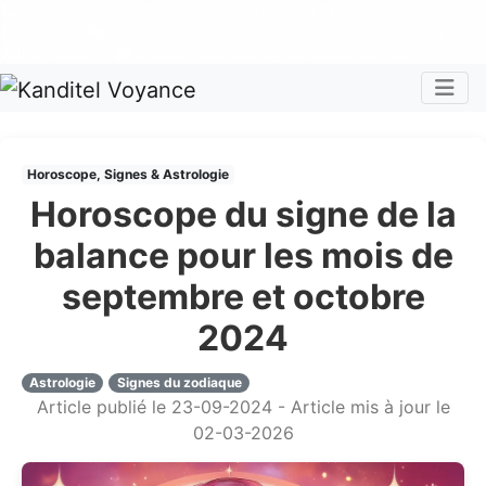
Nos voyants sont disponibles pour répondre à toutes vos
questions
Tous les avis clients publiés sur Kanditel sont 100%
authentiques !
Chaque mois, recevez vos codes promos !
Togg
Horoscope, Signes & Astrologie
Horoscope du signe de la
balance pour les mois de
septembre et octobre
2024
Astrologie
Signes du zodiaque
Article publié le 23-09-2024 - Article mis à jour le
02-03-2026