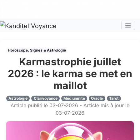
Nos voyants sont disponibles pour répondre à toutes vos
questions
Tous les avis clients publiés sur Kanditel sont 100%
authentiques !
Chaque mois, recevez vos codes promos !
Togg
Horoscope, Signes & Astrologie
Karmastrophie juillet
2026 : le karma se met en
maillot
Astrologie
Clairvoyance
Médiumnité
Oracle
Tarot
Article publié le 03-07-2026 - Article mis à jour le
03-07-2026