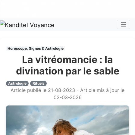
Nos voyants sont disponibles pour répondre à toutes vos
questions
Tous les avis clients publiés sur Kanditel sont 100%
authentiques !
Chaque mois, recevez vos codes promos !
Togg
Horoscope, Signes & Astrologie
La vitréomancie : la
divination par le sable
Astrologie
Rituels
Article publié le 21-08-2023 - Article mis à jour le
02-03-2026