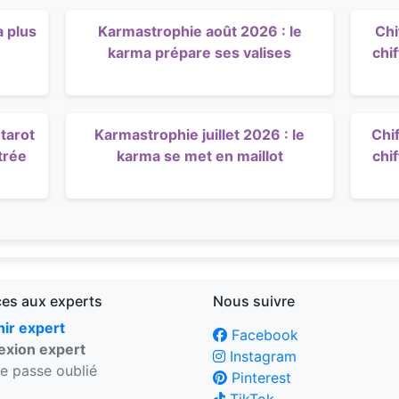
a plus
Karmastrophie août 2026 : le
Chi
karma prépare ses valises
chi
tarot
Karmastrophie juillet 2026 : le
Chif
trée
karma se met en maillot
chi
ces aux experts
Nous suivre
ir expert
Facebook
xion expert
Instagram
e passe oublié
Pinterest