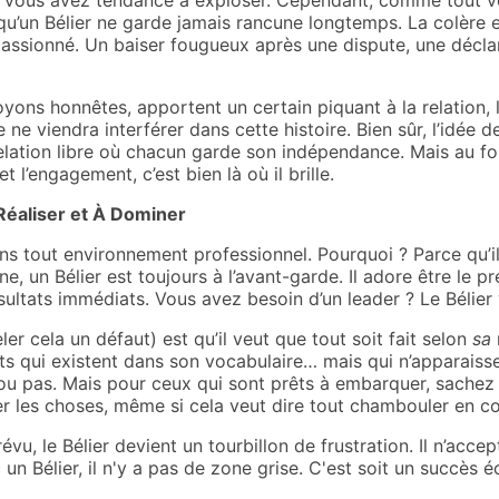
é, vous avez tendance à exploser. Cependant, comme tout v
qu’un Bélier ne garde jamais rancune longtemps. La colère es
 passionné. Un baiser fougueux après une dispute, une décla
ons honnêtes, apportent un certain piquant à la relation, le
 ne viendra interférer dans cette histoire. Bien sûr, l’idée d
elation libre où chacun garde son indépendance. Mais au fond
 l’engagement, c’est bien là où il brille.
 Réaliser et À Dominer
ns tout environnement professionnel. Pourquoi ? Parce qu’il
, un Bélier est toujours à l’avant-garde. Il adore être le prem
ultats immédiats. Vous avez besoin d’un leader ? Le Bélier 
er cela un défaut) est qu’il veut que tout soit fait selon
sa
ts qui existent dans son vocabulaire… mais qui n’apparais
… ou pas. Mais pour ceux qui sont prêts à embarquer, sachez 
r les choses, même si cela veut dire tout chambouler en co
 le Bélier devient un tourbillon de frustration. Il n’accepte
 un Bélier, il n'y a pas de zone grise. C'est soit un succès é