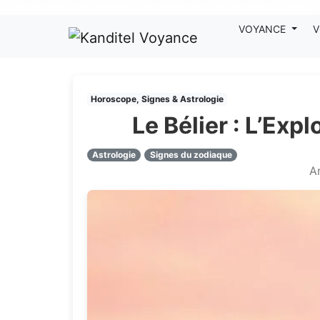
Nos voyants sont disponibles pour répondre à toutes vos questions
VOYANCE
V
Horoscope, Signes & Astrologie
Le Bélier : L’Exp
Astrologie
Signes du zodiaque
Ar