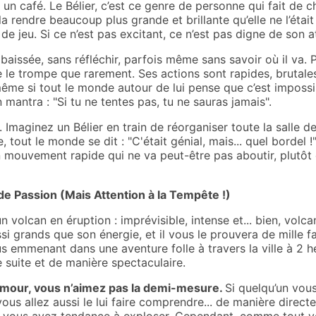
ns un café. Le Bélier, c’est ce genre de personne qui fait 
et la rendre beaucoup plus grande et brillante qu’elle ne l’ét
 de jeu. Si ce n’est pas excitant, ce n’est pas digne de son a
 baissée, sans réfléchir, parfois même sans savoir où il va.
 ne le trompe que rarement. Ses actions sont rapides, brutale
, même si tout le monde autour de lui pense que c’est imposs
n mantra : "Si tu ne tentes pas, tu ne sauras jamais".
. Imaginez un Bélier en train de réorganiser toute la salle d
, tout le monde se dit : "C'était génial, mais... quel bordel !"
 un mouvement rapide qui ne va peut-être pas aboutir, plutôt
 de Passion (Mais Attention à la Tempête !)
 volcan en éruption : imprévisible, intense et... bien, vol
i grands que son énergie, et il vous le prouvera de mille f
emmenant dans une aventure folle à travers la ville à 2 heu
 suite et de manière spectaculaire.
n amour, vous n’aimez pas la demi-mesure.
Si quelqu’un vous
vous allez aussi le lui faire comprendre... de manière dire