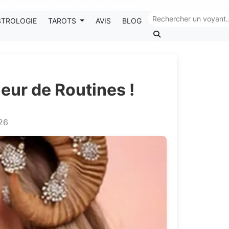
Chaque mois, recevez vos codes promos !
STROLOGIE
TAROTS
AVIS
BLOG
neur de Routines !
026