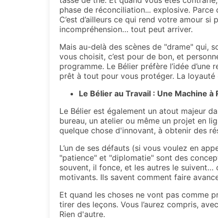
tasse de thé. Et quand vous êtes contrari
phase de réconciliation... explosive. Parce 
C’est d’ailleurs ce qui rend votre amour si
incompréhension… tout peut arriver.
Mais au-delà des scènes de "drame" qui, soy
vous choisit, c’est pour de bon, et personne
programme. Le Bélier préfère l’idée d’une r
prêt à tout pour vous protéger. La loyauté et
Le Bélier au Travail : Une Machine à
Le Bélier est également un atout majeur da
bureau, un atelier ou même un projet en ligne
quelque chose d'innovant, à obtenir des rés
L’un de ses défauts (si vous voulez en appel
"patience" et "diplomatie" sont des concep
souvent, il fonce, et les autres le suivent
motivants. Ils savent comment faire avance
Et quand les choses ne vont pas comme prévu,
tirer des leçons. Vous l’aurez compris, avec
Rien d'autre.