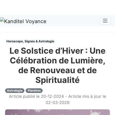
Nos voyants sont disponibles pour répondre à toutes vos
questions
Tous les avis clients publiés sur Kanditel sont 100%
authentiques !
Chaque mois, recevez vos codes promos !
Togg
Horoscope, Signes & Astrologie
Le Solstice d’Hiver : Une
Célébration de Lumière,
de Renouveau et de
Spiritualité
Astrologie
Planètes
Article publié le 20-12-2024 - Article mis à jour le
02-03-2026