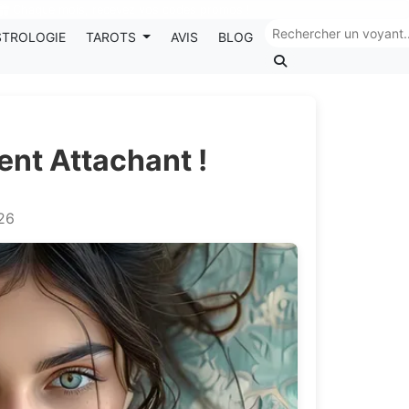
Chaque mois, recevez vos codes promos !
STROLOGIE
TAROTS
AVIS
BLOG
ent Attachant !
026