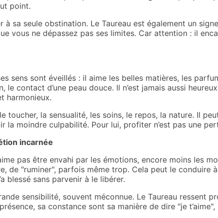
ut point.
r à sa seule obstination. Le Taureau est également un signe
que vous ne dépassez pas ses limites. Car attention : il enc
es sens sont éveillés : il aime les belles matières, les parfu
n, le contact d’une peau douce. Il n’est jamais aussi heureu
et harmonieux.
 toucher, la sensualité, les soins, le repos, la nature. Il pe
tir la moindre culpabilité. Pour lui, profiter n’est pas une p
rétion incarnée
ime pas être envahi par les émotions, encore moins les montre
, de "ruminer", parfois même trop. Cela peut le conduire à
a blessé sans parvenir à le libérer.
rande sensibilité, souvent méconnue. Le Taureau ressent pro
présence, sa constance sont sa manière de dire "je t’aime", "