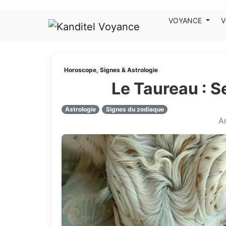
Nos voyants sont disponibles pour répondre à toutes vos questions
VOYANCE
V
Horoscope, Signes & Astrologie
Le Taureau : S
Astrologie
Signes du zodiaque
Ar