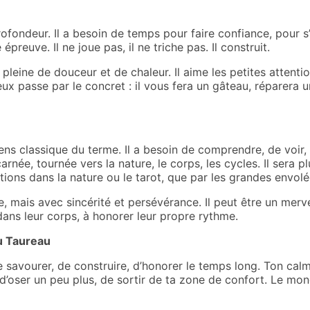
fondeur. Il a besoin de temps pour faire confiance, pour s’o
épreuve. Il ne joue pas, il ne triche pas. Il construit.
 pleine de douceur et de chaleur. Il aime les petites attention
ux passe par le concret : il vous fera un gâteau, réparera 
s classique du terme. Il a besoin de comprendre, de voir, de 
carnée, tournée vers la nature, le corps, les cycles. Il sera 
itations dans la nature ou le tarot, que par les grandes envol
e, mais avec sincérité et persévérance. Il peut être un mer
 dans leur corps, à honorer leur propre rythme.
du Taureau
e savourer, de construire, d’honorer le temps long. Ton cal
d’oser un peu plus, de sortir de ta zone de confort. Le mo