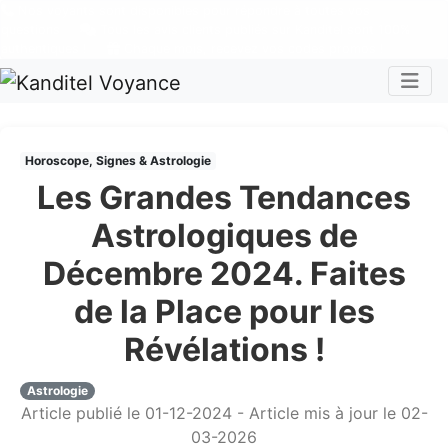
Nos voyants sont disponibles pour répondre à toutes vos
questions
Tous les avis clients publiés sur Kanditel sont 100%
authentiques !
Chaque mois, recevez vos codes promos !
Togg
Horoscope, Signes & Astrologie
Les Grandes Tendances
Astrologiques de
Décembre 2024. Faites
de la Place pour les
Révélations !
Astrologie
Article publié le 01-12-2024 - Article mis à jour le 02-
03-2026