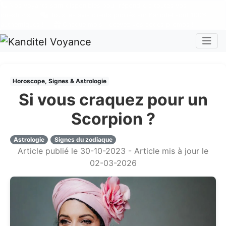
Nos voyants sont disponibles pour répondre à toutes vos
questions
Tous les avis clients publiés sur Kanditel sont 100%
authentiques !
Chaque mois, recevez vos codes promos !
Togg
Horoscope, Signes & Astrologie
Si vous craquez pour un
Scorpion ?
Astrologie
Signes du zodiaque
Article publié le 30-10-2023 - Article mis à jour le
02-03-2026