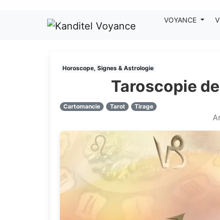
Nos voyants sont disponibles pour répondre à toutes vos questions
VOYANCE
V
Horoscope, Signes & Astrologie
Taroscopie de
Cartomancie
Tarot
Tirage
Ar