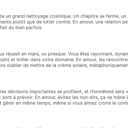
uste un grand nettoyage cosmique. Un chapitre se ferme, un 
ents plutôt que de lutter contre. En amour, une relation peu
fait du bien parfois.
ous réussit en mars, ou presque. Vous êtes rayonnant, dynam
jets et briller dans votre domaine. En amour, les rencontres
ans oublier de mettre de la crème solaire, métaphoriquement
es décisions importantes se profilent, et l’honnêteté sera vo
sont à prévoir. En amour, évitez les non-dits, ça ne mène à 
 gérer en même temps, même si vous aimez croire le contr