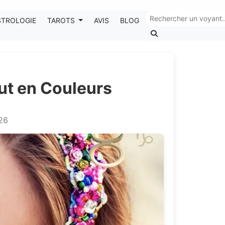
Chaque mois, recevez vos codes promos !
STROLOGIE
TAROTS
AVIS
BLOG
ut en Couleurs
026