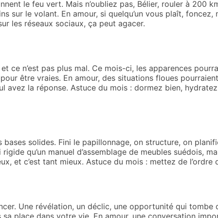
nnent le feu vert. Mais n’oubliez pas, Bélier, rouler à 200 km
ins sur le volant. En amour, si quelqu’un vous plaît, foncez
sur les réseaux sociaux, ça peut agacer.
, et ce n’est pas plus mal. Ce mois-ci, les apparences pourr
pour être vraies. En amour, des situations floues pourraie
ul avez la réponse. Astuce du mois : dormez bien, hydrate
 bases solides. Fini le papillonnage, on structure, on planif
i rigide qu’un manuel d’assemblage de meubles suédois, mai
x, et c’est tant mieux. Astuce du mois : mettez de l’ordre 
er. Une révélation, un déclic, une opportunité qui tombe du 
us sa place dans votre vie. En amour, une conversation impo